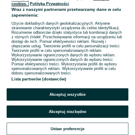
cookies,
Polityka Prywatności
Wraz z naszymi partnerami przetwarzamy dane w celu
To ogłoszenie nie jest już dostępne
zapewnienia:
Użycie dokładnych danych geolokalizacyjnych. Aktywne
skanowanie charakterystyki urządzenia do celów identyfikacji.
Rozumienie odbiorców dzięki statystyce lub kombinacji danych
Przejdź na stronę główną
z różnych źródeł. Przechowywanie informacji na urządzeniu lub
dostęp do nich. Pomiar efektywności reklam. Rozwój i
ulepszanie usług. Tworzenie profili w celu personalizacji treści.
Tworzenie profili w celu spersonalizowanych reklam.
Wykorzystywanie ograniczonych danych do wyboru reklam.
Wykorzystywanie ograniczonych danych do wyboru treści.
Pomiar efektywności treści. Wykorzystanie profili do wyboru
spersonalizowanych reklam. Wykorzystywanie profili w celu
doboru spersonalizowanych treści.
Lista partnerów (dostawców)
Akceptuj wszystkie
Akceptuj niezbędne
Ustaw preferencje