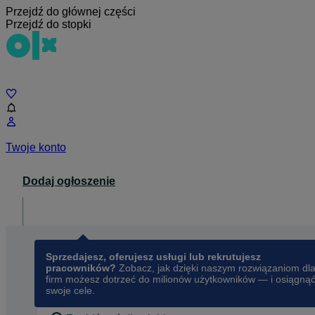
Przejdź do głównej części
Przejdź do stopki
Czat
Twoje konto
Dodaj ogłoszenie
Dla biznesu
opens in a new tab
Sprzedajesz, oferujesz usługi lub rekrutujesz
pracowników?
Zobacz, jak dzięki naszym rozwiązaniom dl
firm możesz dotrzeć do milionów użytkowników — i osiągną
swoje cele.