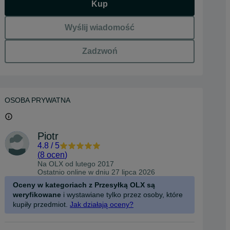
Kup
Wyślij wiadomość
Zadzwoń
OSOBA PRYWATNA
Piotr
4.8
/
5
(
8 ocen
)
Na OLX od
lutego 2017
Ostatnio online w dniu 27 lipca 2026
Oceny w kategoriach z Przesyłką OLX są
weryfikowane
i wystawiane tylko przez osoby, które
kupiły przedmiot.
Jak działają oceny?