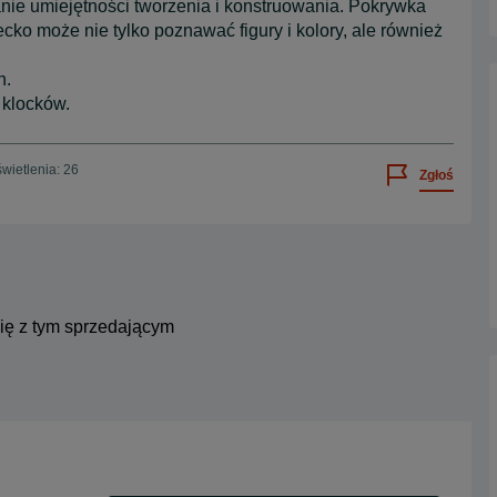
anie umiejętności tworzenia i konstruowania. Pokrywka
ko może nie tylko poznawać figury i kolory, ale również
h.
 klocków.
wietlenia: 26
Zgłoś
się z tym sprzedającym