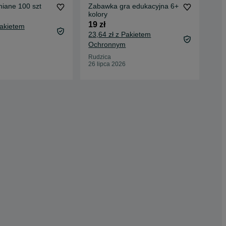
niane 100 szt
Zabawka gra edukacyjna 6+
Sor
kolory
pud
edu
19 zł
15 
Pakietem
23,64 zł z Pakietem
19,
Ochronnym
Oc
Rudzica
Gdy
26 lipca 2026
18 