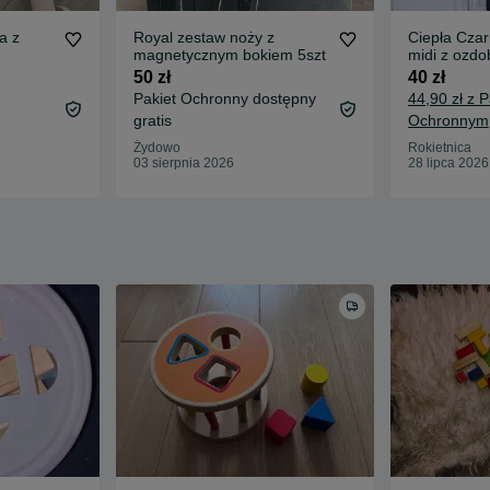
a z
Royal zestaw noży z
Ciepła Czar
magnetycznym bokiem 5szt
midi z ozd
38/M
50 zł
40 zł
Pakiet Ochronny dostępny
44,90 zł z 
gratis
Ochronnym
Żydowo
Rokietnica
03 sierpnia 2026
28 lipca 2026