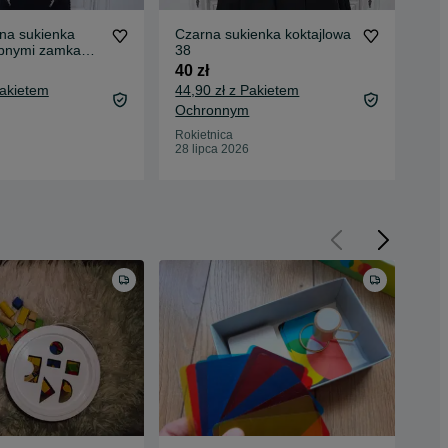
na sukienka
Czarna sukienka koktajlowa
Cza
obnymi zamkami
38
M
40 zł
40 
Pakietem
44,90 zł z Pakietem
44,
Ochronnym
Oc
Rokietnica
Rok
28 lipca 2026
26 