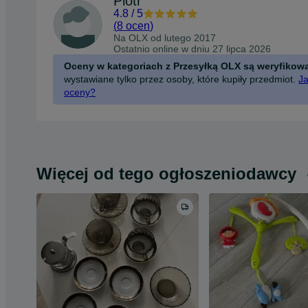
Piotr
4.8
/
5
(
8 ocen
)
Na OLX od
lutego 2017
Ostatnio online w dniu 27 lipca 2026
Oceny w kategoriach z Przesyłką OLX są weryfikow
wystawiane tylko przez osoby, które kupiły przedmiot.
Ja
oceny?
Więcej od tego ogłoszeniodawcy