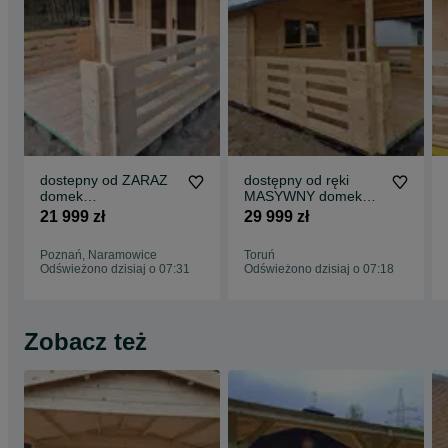
dostepny od ZARAZ
dostępny od ręki
domek
MASYWNY domek
drewniany+TARAS*
drewniany + TARAS*
21 999 zł
29 999 zł
7m x 4m*28 m2
8m x 5m*40
*SCIANY aż 45mm
m2*SCIANY aż 45
Poznań, Naramowice
Toruń
mm
Odświeżono dzisiaj o 07:31
Odświeżono dzisiaj o 07:18
Zobacz też