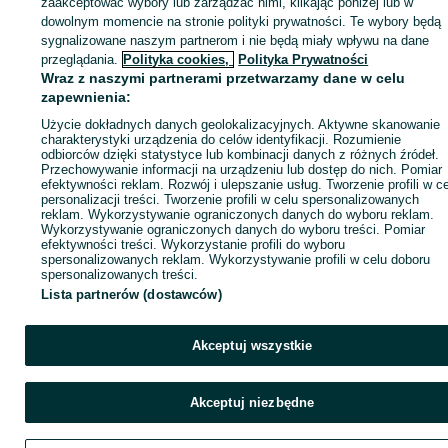
zaakceptować wybory lub zarządzać nimi, klikając poniżej lub w
dowolnym momencie na stronie polityki prywatności. Te wybory będą
sygnalizowane naszym partnerom i nie będą miały wpływu na dane
ID:
674985365
Wyświetlenia: 75
przeglądania.
Polityka cookies,
Polityka Prywatności
Wraz z naszymi partnerami przetwarzamy dane w celu
zapewnienia:
Zadzwoń / SMS
Wyślij wiadomość
Użycie dokładnych danych geolokalizacyjnych. Aktywne skanowanie
charakterystyki urządzenia do celów identyfikacji. Rozumienie
odbiorców dzięki statystyce lub kombinacji danych z różnych źródeł.
Przechowywanie informacji na urządzeniu lub dostęp do nich. Pomiar
efektywności reklam. Rozwój i ulepszanie usług. Tworzenie profili w c
personalizacji treści. Tworzenie profili w celu spersonalizowanych
reklam. Wykorzystywanie ograniczonych danych do wyboru reklam.
Wykorzystywanie ograniczonych danych do wyboru treści. Pomiar
efektywności treści. Wykorzystanie profili do wyboru
spersonalizowanych reklam. Wykorzystywanie profili w celu doboru
spersonalizowanych treści.
Lista partnerów (dostawców)
Akceptuj wszystkie
Akceptuj niezbędne