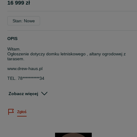
16 999 zł
Stan: Nowe
OPIS
Witam.
Ogłoszenie dotyczy domku letniskowego , altany ogrodowej z
tarasem.
www.drew-haus.pl
TEL. 78***********34
domek z tarasem o wymiarach :
Zobacz więcej
- 6m x 4m * 24 m2 * domek 4m x 4m + zadaszony taras 4m x 2m -
w cenie 16.999 zł
Zgłoś
Cena obejmuje kompletny domek:
- domek z tarasem z balika o grubości aż 34mm
- podłogę domek + taras
- deski dachowe domek + taras