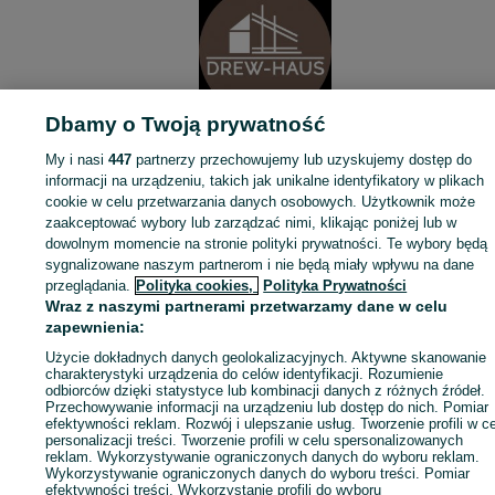
- drzwi z szybami ( 2 szybowe - 1 komorowe )
- 2 x okno z szybami ( 2 szybowe - 1 komorowe ).
- zamek do drzwi + 2 zasuwy
- klamka do drzwi oraz okna
- gwoździe
- wkręty
- śruby
Dbamy o Twoją prywatność
- instrukcje montażu
Domek sprzedajemy do samodzielnego montażu,
My i nasi
447
partnerzy przechowujemy lub uzyskujemy dostęp do
Montaż jest łatwy i nie powinien sprawić nikomu większego
informacji na urządzeniu, takich jak unikalne identyfikatory w plikach
problemu.
PRZEDSIĘBIORCA
cookie w celu przetwarzania danych osobowych. Użytkownik może
zaakceptować wybory lub zarządzać nimi, klikając poniżej lub w
Jeżeli jednak ktoś nie chce się podjąć samodzielnego montażu ,
dowolnym momencie na stronie polityki prywatności. Te wybory będą
nasza ekipa montażowa może u Państwa dokonać montażu domk
ale
sygnalizowane naszym partnerom i nie będą miały wpływu na dane
Sławek
kupujący jest zobowiązany do przygotowania wypoziomowanego
przeglądania.
Polityka cookies,
Polityka Prywatności
Nie ma jeszcze oceny
podłoża w postaci bloczków betonowych, kostki brukowej lub płyty
Wraz z naszymi partnerami przetwarzamy dane w celu
betonowej oraz do poinformowania o ewentualnej potrzebie
Na OLX od
czerwca 2020
zapewnienia:
wyposażenia ekipy montażowej w agregat prądotwórczy
Ostatnio online w dniu 26 lipca 2026
Użycie dokładnych danych geolokalizacyjnych. Aktywne skanowanie
Domek wykonany z suszonego drewna świerkowego,
charakterystyki urządzenia do celów identyfikacji. Rozumienie
odbiorców dzięki statystyce lub kombinacji danych z różnych źródeł.
Więcej od tego ogłoszeniodawcy
- ściany balik o grubości 45mm
Przechowywanie informacji na urządzeniu lub dostęp do nich. Pomiar
- deska dachowa o grubości 18mm
efektywności reklam. Rozwój i ulepszanie usług. Tworzenie profili w c
personalizacji treści. Tworzenie profili w celu spersonalizowanych
- deska podłogowa o grubości 20mm
Poznań
,
Naramowice
reklam. Wykorzystywanie ograniczonych danych do wyboru reklam.
Wielkopolskie
Wykorzystywanie ograniczonych danych do wyboru treści. Pomiar
CENA Z OGŁOSZENIA NIE OBEJMUJE:
efektywności treści. Wykorzystanie profili do wyboru