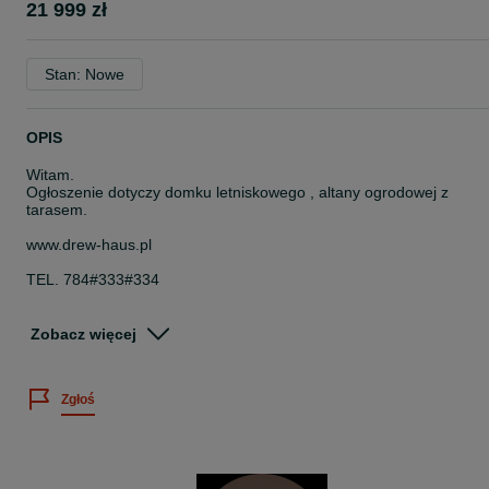
21 999 zł
Stan: Nowe
OPIS
Witam.
Ogłoszenie dotyczy domku letniskowego , altany ogrodowej z
tarasem.
www.drew-haus.pl
TEL. 784#333#334
domek z tarasem o wymiarach :
Zobacz więcej
- 7m x 4m * 28 m2 * domek 4m x 4m + zadaszony taras 4m x 3m -
w cenie 21.999 zł
Zgłoś
Cena obejmuje kompletny domek:
- domek z tarasem z balika o grubości aż 45mm
- podłogę domek + taras
- deski dachowe domek + taras