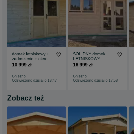
domek letniskowy +
SOLIDNY domek
zadaszenie + okno
LETNISKOWY
*4m x 3m* ściany z
drewniany 4m x
10 999 zł
16 999 zł
BALIKA 34 mm*
4m*16 m2*ściany aż
45 mm*ROD
Gniezno
Gniezno
Odświeżono dzisiaj o 18:47
Odświeżono dzisiaj o 17:58
Zobacz też