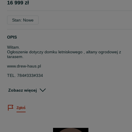
16 999 zł
Stan: Nowe
OPIS
Witam.
Ogłoszenie dotyczy domku letniskowego , altany ogrodowej z
tarasem.
www.drew-haus.pl
TEL. 784#333#334
domek z tarasem o wymiarach :
Zobacz więcej
- 6m x 4m * 24 m2 * domek 4m x 4m + zadaszony taras 4m x 2m -
w cenie 16.999 zł
Zgłoś
Cena obejmuje kompletny domek:
- domek z tarasem z balika o grubości aż 34mm
- podłogę domek + taras
- deski dachowe domek + taras