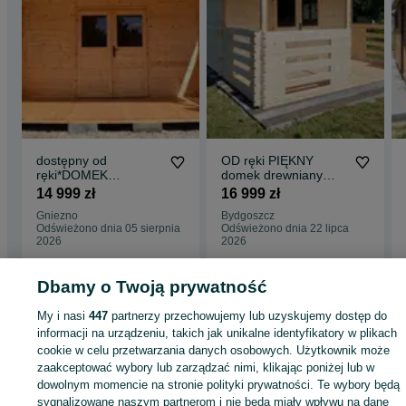
dostępny od
OD ręki PIĘKNY
ręki*DOMEK
domek drewniany
letniskowy drewniany
LETNISKOWY z
14 999 zł
16 999 zł
z BALIKA aż 34
tarasem*6x4*24m2*b
Gniezno
Bydgoszcz
mm*5mx4m*20 m2
al 34 mm
Odświeżono dnia 05 sierpnia
Odświeżono dnia 22 lipca
2026
2026
Dbamy o Twoją prywatność
Strona główna
Dom i Ogród
Ogród
Architektura ogrodowa
Domki
Domki 
My i nasi
447
partnerzy przechowujemy lub uzyskujemy dostęp do
Kujawsko-pomorskie
Domki - Mogilno
informacji na urządzeniu, takich jak unikalne identyfikatory w plikach
cookie w celu przetwarzania danych osobowych. Użytkownik może
KATEGORIA
zaakceptować wybory lub zarządzać nimi, klikając poniżej lub w
dowolnym momencie na stronie polityki prywatności. Te wybory będą
sygnalizowane naszym partnerom i nie będą miały wpływu na dane