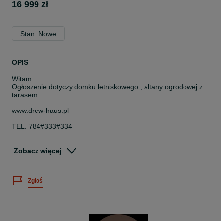
16 999 zł
Stan: Nowe
OPIS
Witam.
Ogłoszenie dotyczy domku letniskowego , altany ogrodowej z
tarasem.
www.drew-haus.pl
TEL. 784#333#334
domek z tarasem o wymiarach :
Zobacz więcej
- 6m x 4m * 24 m2 * domek 4m x 4m + zadaszony taras 4m x 2m -
w cenie 16.999 zł
Zgłoś
Cena obejmuje kompletny domek:
- domek z tarasem z balika o grubości aż 34mm
- podłogę domek + taras
- deski dachowe domek + taras