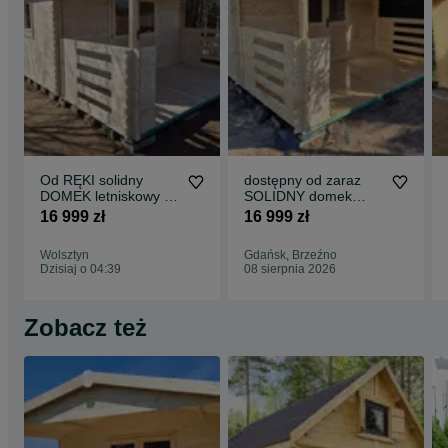
Od RĘKI solidny
dostępny od zaraz
DOMEK letniskowy z
SOLIDNY domek
TARASEM na działkę
LETNISKOWY
16 999 zł
16 999 zł
ROD*y*6x4*24 m2
drewniany*6x4*24
m2*bal34mm
Wolsztyn
Gdańsk, Brzeźno
Dzisiaj o 04:39
08 sierpnia 2026
Zobacz też