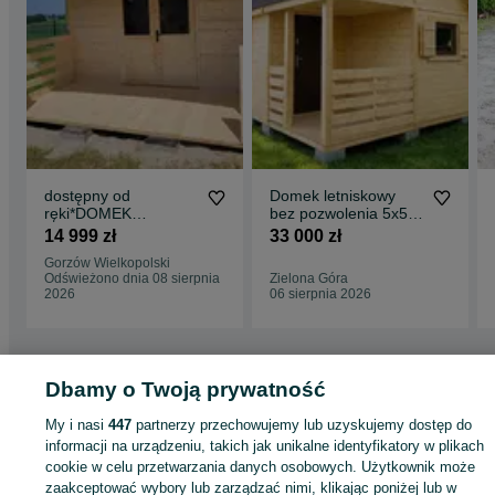
dostępny od
Domek letniskowy
ręki*DOMEK
bez pozwolenia 5x5m
letniskowy drewniany
do 35m2 | Producent
14 999 zł
33 000 zł
z BALIKA aż 34
| transport
Gorzów Wielkopolski
mm*5mx4m*20 m2
Odświeżono dnia 08 sierpnia
Zielona Góra
2026
06 sierpnia 2026
Dbamy o Twoją prywatność
Strona główna
Dom i Ogród
Ogród
Architektura ogrodowa
Domki
Domki 
Kujawsko-pomorskie
Domki - Żnin
My i nasi
447
partnerzy przechowujemy lub uzyskujemy dostęp do
informacji na urządzeniu, takich jak unikalne identyfikatory w plikach
cookie w celu przetwarzania danych osobowych. Użytkownik może
KATEGORIA
zaakceptować wybory lub zarządzać nimi, klikając poniżej lub w