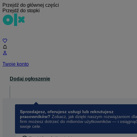
Przejdź do głównej części
Przejdź do stopki
Czat
Twoje konto
Dodaj ogłoszenie
Dla biznesu
opens in a new tab
Sprzedajesz, oferujesz usługi lub rekrutujesz
pracowników?
Zobacz, jak dzięki naszym rozwiązaniom dl
firm możesz dotrzeć do milionów użytkowników — i osiągną
swoje cele.