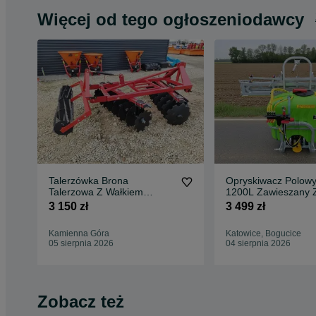
Więcej od tego ogłoszeniodawcy
Talerzówka Brona
Opryskiwacz Polowy
Talerzowa Z Wałkiem
1200L Zawieszany 
Strunowym Strumyk ALFA
Dostawą Cała Polsk
3 150 zł
3 499 zł
V2
Kamienna Góra
Katowice, Bogucice
05 sierpnia 2026
04 sierpnia 2026
Zobacz też