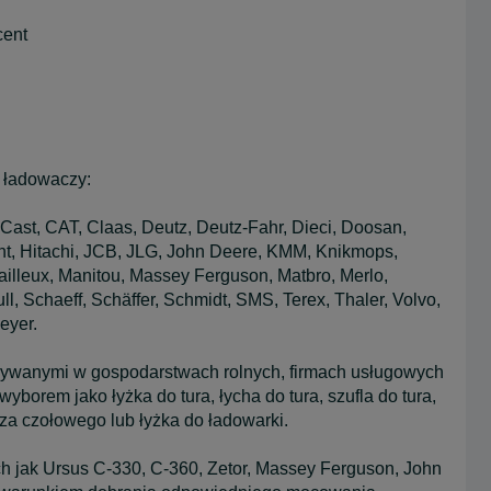
cent
 ładowaczy:
 Cast, CAT, Claas, Deutz, Deutz-Fahr, Dieci, Doosan,
nt, Hitachi, JCB, JLG, John Deere, KMM, Knikmops,
ailleux, Manitou, Massey Ferguson, Matbro, Merlo,
l, Schaeff, Schäffer, Schmidt, SMS, Terex, Thaler, Volvo,
eyer.
używanymi w gospodarstwach rolnych, firmach usługowych
orem jako łyżka do tura, łycha do tura, szufla do tura,
cza czołowego lub łyżka do ładowarki.
ch jak Ursus C-330, C-360, Zetor, Massey Ferguson, John