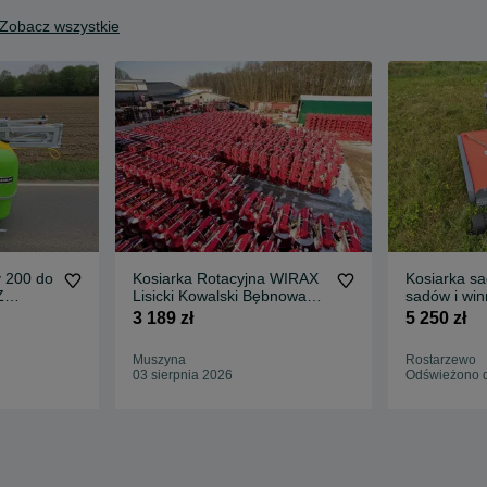
Zobacz wszystkie
 200 do
Kosiarka Rotacyjna WIRAX
Kosiarka s
Z
Lisicki Kowalski Bębnowa
sadów i win
a
1,35m 1,65m 1,85m
traktora | 
3 189 zł
5 250 zł
GWARANCJ
DOSTAWA
Muszyna
Rostarzewo
03 sierpnia 2026
Odświeżono d