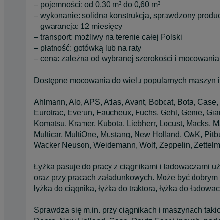
– pojemności: od 0,30 m³ do 0,60 m³
– wykonanie: solidna konstrukcja, sprawdzony produ
– gwarancja: 12 miesięcy
– transport: możliwy na terenie całej Polski
– płatność: gotówką lub na raty
– cena: zależna od wybranej szerokości i mocowania
Dostępne mocowania do wielu popularnych maszyn i
Ahlmann, Alo, APS, Atlas, Avant, Bobcat, Bota, Case,
Eurotrac, Everun, Faucheux, Fuchs, Gehl, Genie, Gia
Komatsu, Kramer, Kubota, Liebherr, Locust, Macks, M
Multicar, MultiOne, Mustang, New Holland, O&K, Pitbul
Wacker Neuson, Weidemann, Wolf, Zeppelin, Zettelm
Łyżka pasuje do pracy z ciągnikami i ładowaczami 
oraz przy pracach załadunkowych. Może być dobrym wyb
łyżka do ciągnika, łyżka do traktora, łyżka do ładowa
Sprawdza się m.in. przy ciągnikach i maszynach taki