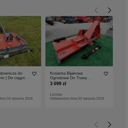
adownicza do
Kosiarka Bijakowa
Kos
nic | Do ciągnika
Ogrodowa Do Trawy
1,3
NOWA |
Nieużytków 95 do 290 cm
Kowalski
3 099 zł
3 1
A RATY
DO
GW
Łochów
Now
nia 03 sierpnia 2026
Odświeżono dnia 03 sierpnia 2026
Odś