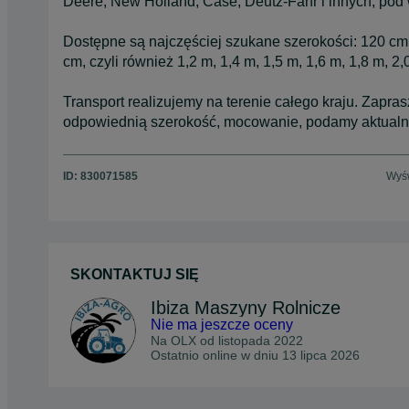
Deere, New Holland, Case, Deutz-Fahr i innych, po
Dostępne są najczęściej szukane szerokości: 120 cm
cm, czyli również 1,2 m, 1,4 m, 1,5 m, 1,6 m, 1,8 m, 2,
Transport realizujemy na terenie całego kraju. Zap
odpowiednią szerokość, mocowanie, podamy aktualną
ID:
830071585
Wyśw
SKONTAKTUJ SIĘ
Ibiza Maszyny Rolnicze
Nie ma jeszcze oceny
Na OLX od
listopada 2022
Ostatnio online w dniu 13 lipca 2026