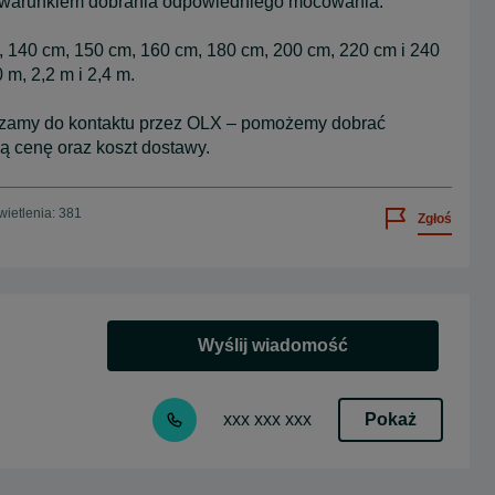
d warunkiem dobrania odpowiedniego mocowania.
, 140 cm, 150 cm, 160 cm, 180 cm, 200 cm, 220 cm i 240
0 m, 2,2 m i 2,4 m.
raszamy do kontaktu przez OLX – pomożemy dobrać
 cenę oraz koszt dostawy.
ietlenia: 381
Zgłoś
Wyślij wiadomość
Pokaż
xxx xxx xxx