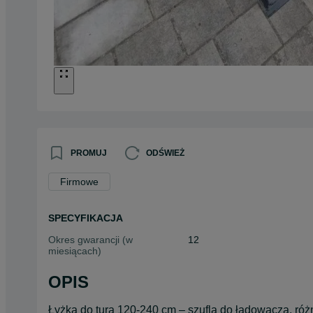
PROMUJ
ODŚWIEŻ
Firmowe
SPECYFIKACJA
Okres gwarancji (w
12
miesiącach)
OPIS
Łyżka do tura 120-240 cm – szufla do ładowacza, róż