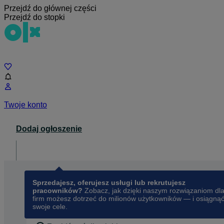
Przejdź do głównej części
Przejdź do stopki
Czat
Twoje konto
Dodaj ogłoszenie
Dla biznesu
opens in a new tab
Sprzedajesz, oferujesz usługi lub rekrutujesz
pracowników?
Zobacz, jak dzięki naszym rozwiązaniom dl
firm możesz dotrzeć do milionów użytkowników — i osiągną
swoje cele.