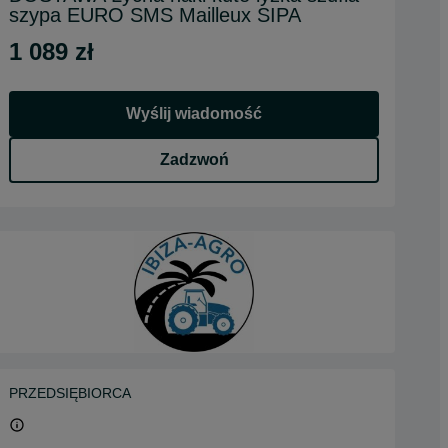
szypa EURO SMS Mailleux SIPA
1 089 zł
Wyślij wiadomość
Zadzwoń
PRZEDSIĘBIORCA