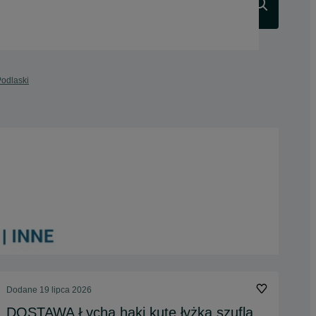
Szukaj
Podlaski
Dodane
19 lipca 2026
DOSTAWA Łycha haki kute łyżka szufla