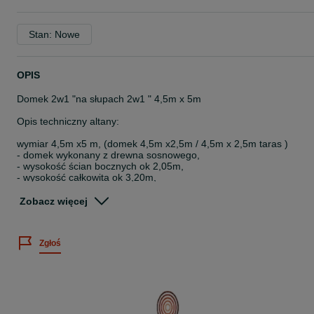
Stan: Nowe
OPIS
Domek 2w1 "na słupach 2w1 " 4,5m x 5m
Opis techniczny altany:
wymiar 4,5m x5 m, (domek 4,5m x2,5m / 4,5m x 2,5m taras )
- domek wykonany z drewna sosnowego,
- wysokość ścian bocznych ok 2,05m,
- wysokość całkowita ok 3,20m,
- słupy nośne 9cmx9cm
- ścianki wykonane z kantówki 9x4 + deska boazeryjna 20mm
Zobacz więcej
CENA OBEJMUJE:
Zgłoś
- kompletny produkt (bez podłogi oraz dostawki z pomieszczeniem
gospodarczym )
- dach pokryty gontem bitumicznym
- impregnację dwukrotną drewnochronem (kolor do wyboru klienta)
( kolor biały za dopłatą )
- stolarkę wykończeniową
- drzwi drewniane z zamkiem oraz klamką