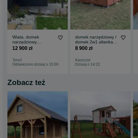
Wiata, domek
domek narzędziowy /
narzędziowy,
domek 2w1 altanka ,
drewutnia, domek
altanki, drewutnia/
12 900 zł
8 900 zł
2w1 altanka ,
składzik
Toruń
Kaszczor
Odświeżono dzisiaj o 15:00
Dzisiaj o 14:22
Zobacz też