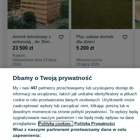
domek letniskowy z
Plac zabaw domek
antresolą , do 35m2,
dla dzieci
domek, domki,
23 500 zł
5 200 zł
Radom
Odświeżono dnia 23 lipca
Mirowszczyzna
2026
23 lipca 2026
Dbamy o Twoją prywatność
Strona główna
Dom i Ogród
Ogród
Architektura ogrodowa
Domki
Domki 
My i nasi
447
partnerzy przechowujemy lub uzyskujemy dostęp do
Łódzkie
Domki - Wieluń
informacji na urządzeniu, takich jak unikalne identyfikatory w plikach
cookie w celu przetwarzania danych osobowych. Użytkownik może
zaakceptować wybory lub zarządzać nimi, klikając poniżej lub w
KATEGORIA
dowolnym momencie na stronie polityki prywatności. Te wybory będą
sygnalizowane naszym partnerom i nie będą miały wpływu na dane
przeglądania.
Polityka cookies,
Polityka Prywatności
ID:
890384380
Wyświetlenia: 3
Wraz z naszymi partnerami przetwarzamy dane w celu
zapewnienia: