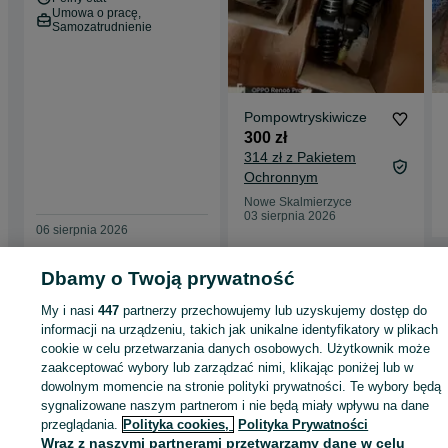
Umowa o pracę,
Samozatrudnienie
Pompowtryskiwicze
300 zł
314 zł z Pakietem
Ochronnym
Nowe Skalmierzyce
03 sierpnia 2026
06 sierpnia 2026
Dbamy o Twoją prywatność
Strona główna
Dom i Ogród
Ogród
Architektura ogrodowa
Domki
Domki 
My i nasi
447
partnerzy przechowujemy lub uzyskujemy dostęp do
Wielkopolskie
Domki - Nowe Skalmierzyce
informacji na urządzeniu, takich jak unikalne identyfikatory w plikach
cookie w celu przetwarzania danych osobowych. Użytkownik może
zaakceptować wybory lub zarządzać nimi, klikając poniżej lub w
KATEGORIA
dowolnym momencie na stronie polityki prywatności. Te wybory będą
sygnalizowane naszym partnerom i nie będą miały wpływu na dane
ID:
890384160
Wyświetlenia: 7
przeglądania.
Polityka cookies,
Polityka Prywatności
Wraz z naszymi partnerami przetwarzamy dane w celu