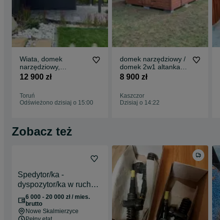
Wiata, domek
domek narzędziowy /
narzędziowy,
domek 2w1 altanka ,
drewutnia, domek
altanki, drewutnia/
12 900 zł
8 900 zł
2w1 altanka ,
składzik
Toruń
Kaszczor
Odświeżono dzisiaj o 15:00
Dzisiaj o 14:22
Zobacz też
Spedytor/ka -
dyspozytor/ka w ruchu
międzynarodowym,
6 000 - 20 000 zł / mies.
WYSOKA MARŻA
brutto
Nowe Skalmierzyce
Pełny etat