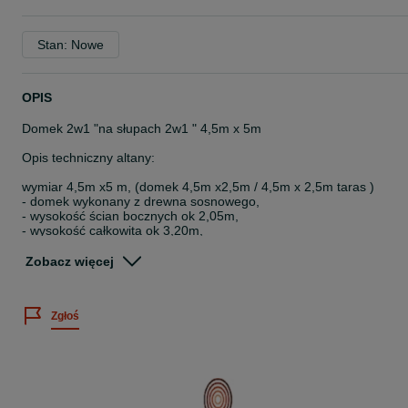
Stan: Nowe
OPIS
Domek 2w1 "na słupach 2w1 " 4,5m x 5m
Opis techniczny altany:
wymiar 4,5m x5 m, (domek 4,5m x2,5m / 4,5m x 2,5m taras )
- domek wykonany z drewna sosnowego,
- wysokość ścian bocznych ok 2,05m,
- wysokość całkowita ok 3,20m,
- słupy nośne 9cmx9cm
- ścianki wykonane z kantówki 9x4 + deska boazeryjna 20mm
Zobacz więcej
CENA OBEJMUJE:
Zgłoś
- kompletny produkt (bez podłogi oraz dostawki z pomieszczeniem
gospodarczym )
- dach pokryty gontem bitumicznym
- impregnację dwukrotną drewnochronem (kolor do wyboru klienta)
( kolor biały za dopłatą )
- stolarkę wykończeniową
- drzwi drewniane z zamkiem oraz klamką