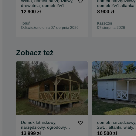
Wiata, domek narzędziowy,
domek narzędziowy 
drewutnia, domek 2w1
domek 2w1 altanka 
altanka ,
altanki, drewutnia/ s
12 900 zł
8 900 zł
Toruń
Kaszczor
Odświeżono dnia 07 sierpnia 2026
07 sierpnia 2026
Zobacz też
Domek letniskowy,
domek narzędziowy,
narzędziowy, ogrodowy
2w1 , altanki, wiaty, 
Montaż w cenie
6x3/6x4/domki
13 999 zł
10 500 zł