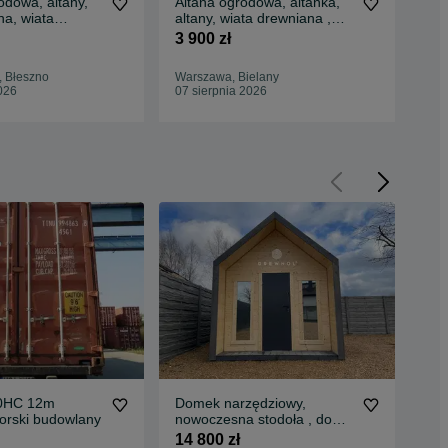
odowa, altany,
Altana ogrodowa, altanka,
Alt
ana, wiata
altany, wiata drewniana ,
alt
Drewnol 3x4
domek ogrodowy 3x3
per
3 900 zł
4 0
 Błeszno
Warszawa, Bielany
Kra
026
07 sierpnia 2026
Odś
40HC 12m
Domek narzędziowy,
Do
rski budowlany
nowoczesna stodoła , domki
let
/ domek nowoczesny
"DU
14 800 zł
10 