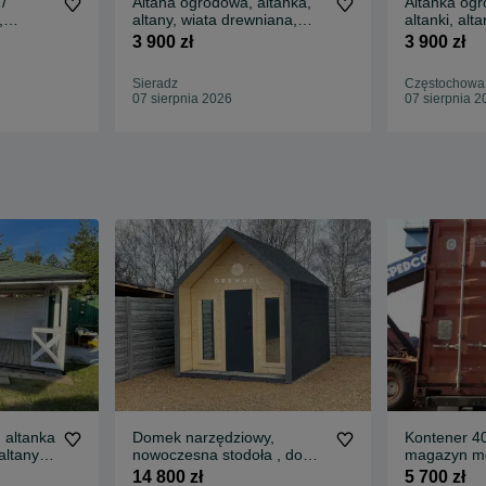
/
Altana ogrodowa, altanka,
Altanka ogr
,
altany, wiata drewniana,
altanki, alt
kładzik
pergola,altanki 3x4
drewniana,
3 900 zł
3 900 zł
Sieradz
Częstochowa,
07 sierpnia 2026
07 sierpnia 2
 altanka
Domek narzędziowy,
Kontener 
altany,
nowoczesna stodoła , domki
magazyn mo
/ domek nowoczesny
14 800 zł
5 700 zł