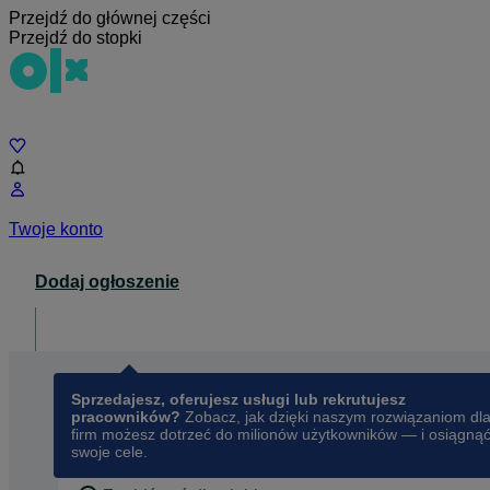
Przejdź do głównej części
Przejdź do stopki
Czat
Twoje konto
Dodaj ogłoszenie
Dla biznesu
opens in a new tab
Sprzedajesz, oferujesz usługi lub rekrutujesz
pracowników?
Zobacz, jak dzięki naszym rozwiązaniom dl
firm możesz dotrzeć do milionów użytkowników — i osiągną
swoje cele.