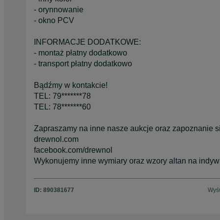
- orynnowanie
- okno PCV
INFORMACJE DODATKOWE:
- montaż płatny dodatkowo
- transport płatny dodatkowo
Bądźmy w kontakcie!
TEL: 79*******78
TEL: 78*******60
Zapraszamy na inne nasze aukcje oraz zapoznanie się
drewnol.com
facebook.com/drewnol
Wykonujemy inne wymiary oraz wzory altan na indywi
ID:
890381677
Wyśw