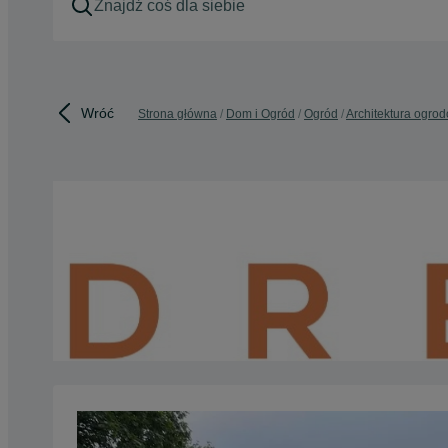
Wróć
Strona główna
Dom i Ogród
Ogród
Architektura ogro