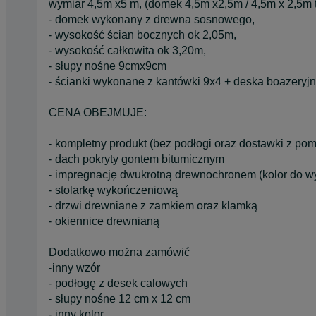
wymiar 4,5m x5 m, (domek 4,5m x2,5m / 4,5m x 2,5m t
- domek wykonany z drewna sosnowego,
- wysokość ścian bocznych ok 2,05m,
- wysokość całkowita ok 3,20m,
- słupy nośne 9cmx9cm
- ścianki wykonane z kantówki 9x4 + deska boazery
CENA OBEJMUJE:
- kompletny produkt (bez podłogi oraz dostawki z p
- dach pokryty gontem bitumicznym
- impregnację dwukrotną drewnochronem (kolor do wybo
- stolarkę wykończeniową
- drzwi drewniane z zamkiem oraz klamką
- okiennice drewnianą
Dodatkowo można zamówić
-inny wzór
- podłogę z desek calowych
- słupy nośne 12 cm x 12 cm
- inny kolor