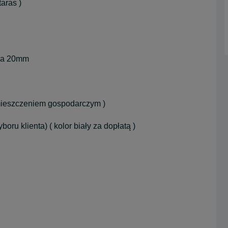
aras )
jna 20mm
omieszczeniem gospodarczym )
ru klienta) ( kolor biały za dopłatą )