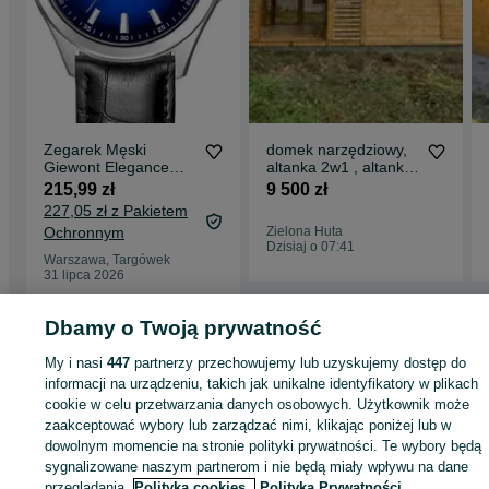
Zegarek Męski
domek narzędziowy,
Giewont Elegance
altanka 2w1 , altanki,
Sapphire Czarno
wiaty, altany,
215,99 zł
9 500 zł
Niebieski GW5160-A6
drewutnia.
227,05 zł z Pakietem
Ochronnym
Zielona Huta
Dzisiaj o 07:41
Warszawa, Targówek
31 lipca 2026
Dbamy o Twoją prywatność
Strona główna
Dom i Ogród
Ogród
Architektura ogrodowa
Altany i wiaty
My i nasi
447
partnerzy przechowujemy lub uzyskujemy dostęp do
Altany i wiaty - Pomorskie
Altany i wiaty - Gdańsk
Altany i wiaty - Aniołki
informacji na urządzeniu, takich jak unikalne identyfikatory w plikach
cookie w celu przetwarzania danych osobowych. Użytkownik może
zaakceptować wybory lub zarządzać nimi, klikając poniżej lub w
KATEGORIA
dowolnym momencie na stronie polityki prywatności. Te wybory będą
sygnalizowane naszym partnerom i nie będą miały wpływu na dane
ID:
892989903
Wyświetlenia: 14
przeglądania.
Polityka cookies,
Polityka Prywatności