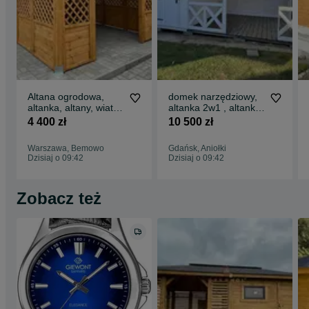
Altana ogrodowa,
domek narzędziowy,
altanka, altany, wiaty,
altanka 2w1 , altanki,
domek,
wiaty, altany,
4 400 zł
10 500 zł
altanki,wiata,Drewnol.
6x3/6x4/domki
Warszawa, Bemowo
Gdańsk, Aniołki
Dzisiaj o 09:42
Dzisiaj o 09:42
Zobacz też