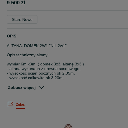
9 500 zł
Stan: Nowe
OPIS
ALTANA+DOMEK 2W1 "NIL 2w1"
Opis techniczny altany:
wymiar 6m x3m, ( domek 3x3, altanę 3x3 )
- altana wykonana z drewna sosnowego,
- wysokość ścian bocznych ok 2,05m,
- wysokość całkowita ok 3,20m,
- słupy nośne 9cmx9cm
Zobacz więcej
CENA OBEJMUJE:
- altanę z 3 wejściami do altany ( zabudowane narożniki )
Zgłoś
- kompletny produkt (bez podłogi)
- dach pokryty gontem bitumicznym
- impregnację dwukrotną drewnochronem (kolor do wyboru klienta)
- stolarkę wykończeniową