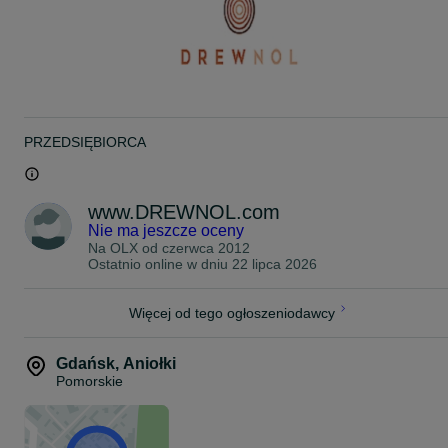
Dodatkowo można zamówić
-inny wzór
- podłogę z desek calowych
- słupy nośne 12 cm x 12 cm
- inny kolor
- orynnowanie
-dodatkową zabudowę wejść
INFORMACJE DODATKOWE:
PRZEDSIĘBIORCA
- montaż płatny dodatkowo
- transport płatny dodatkowo
Bądźmy w kontakcie!
drewnol.com
www.DREWNOL.com
Nie ma jeszcze oceny
Zapraszamy na inne nasze aukcje oraz zapoznanie się z ofertą na
Na OLX od
czerwca 2012
stronie
Ostatnio online w dniu 22 lipca 2026
drewnol.com
facebook.com/drewnol
Więcej od tego ogłoszeniodawcy
Wykonujemy inne wymiary oraz wzory altan na indywidualne
zamówienie klienta.
Gdańsk
,
Aniołki
Pomorskie