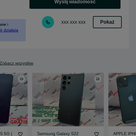
Wyślij wiadomość
Pokaż
xxx xxx xxx
ane
i
k działają
Zobacz wszystkie
5 5G |
Samsung Galaxy S22
APPLE IPHO