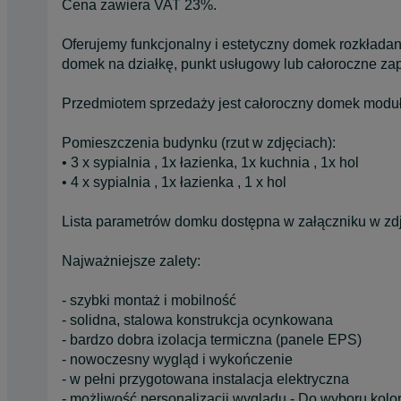
Cena zawiera VAT 23%.
Oferujemy funkcjonalny i estetyczny domek rozkładany
domek na działkę, punkt usługowy lub całoroczne za
Przedmiotem sprzedaży jest całoroczny domek modu
Pomieszczenia budynku (rzut w zdjęciach):
• 3 x sypialnia , 1x łazienka, 1x kuchnia , 1x hol
• 4 x sypialnia , 1x łazienka , 1 x hol
Lista parametrów domku dostępna w załączniku w zd
Najważniejsze zalety:
- szybki montaż i mobilność
- solidna, stalowa konstrukcja ocynkowana
- bardzo dobra izolacja termiczna (panele EPS)
- nowoczesny wygląd i wykończenie
- w pełni przygotowana instalacja elektryczna
- możliwość personalizacji wyglądu - Do wyboru kolor 