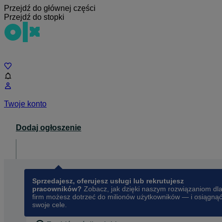
Przejdź do głównej części
Przejdź do stopki
Czat
Twoje konto
Dodaj ogłoszenie
Dla biznesu
opens in a new tab
Sprzedajesz, oferujesz usługi lub rekrutujesz
pracowników?
Zobacz, jak dzięki naszym rozwiązaniom dl
firm możesz dotrzeć do milionów użytkowników — i osiągną
swoje cele.