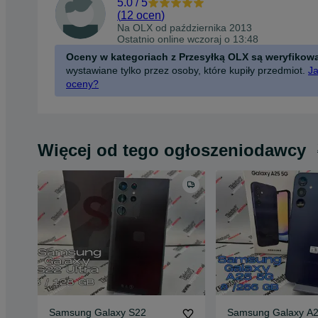
5.0
/
5
(
12 ocen
)
Na OLX od
października 2013
Ostatnio online wczoraj o 13:48
Oceny w kategoriach z Przesyłką OLX są weryfikow
wystawiane tylko przez osoby, które kupiły przedmiot.
Ja
oceny?
Więcej od tego ogłoszeniodawcy
Samsung Galaxy S22
Samsung Galaxy A2