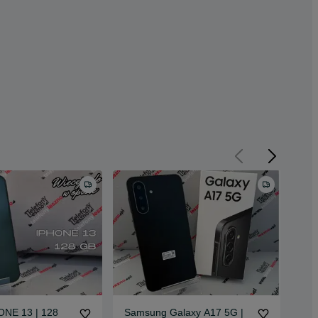
NE 13 | 128
Samsung Galaxy A17 5G |
AP