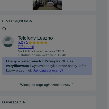
PRZEDSIĘBIORCA
Telefony Leszno
5.0
/
5
(
12 ocen
)
Na OLX od
października 2013
Ostatnio online wczoraj o 13:48
Oceny w kategoriach z Przesyłką OLX są
weryfikowane
i wystawiane tylko przez osoby, które
kupiły przedmiot.
Jak działają oceny?
Więcej od tego ogłoszeniodawcy
LOKALIZACJA