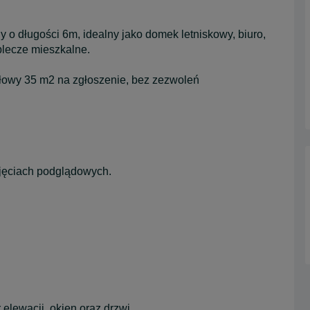
 o długości 6m, idealny jako domek letniskowy, biuro,
plecze mieszkalne.
łowy 35 m2 na zgłoszenie, bez zezwoleń
jęciach podglądowych.
elewacji, okien oraz drzwi.