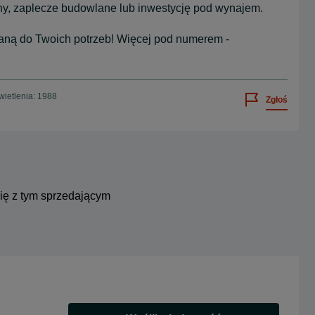
zny, zaplecze budowlane lub inwestycję pod wynajem.
waną do Twoich potrzeb! Więcej pod numerem -
ietlenia: 1988
Zgłoś
się z tym sprzedającym