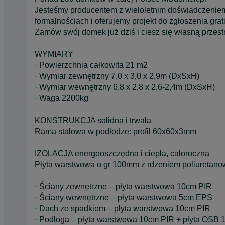
Jesteśmy producentem z wieloletnim doświadczeni
formalnościach i oferujemy projekt do zgłoszenia grati
Zamów swój domek już dziś i ciesz się własną przestr
WYMIARY
· Powierzchnia całkowita 21 m2
· Wymiar zewnętrzny 7,0 x 3,0 x 2,9m (DxSxH)
· Wymiar wewnętrzny 6,8 x 2,8 x 2,6-2,4m (DxSxH)
· Waga 2200kg
KONSTRUKCJA solidna i trwała
Rama stalowa w podłodze: profil 60x60x3mm
IZOLACJA energooszczędna i ciepła, całoroczna
Płyta warstwowa o gr 100mm z rdzeniem poliuretano
· Ściany zewnętrzne – płyta warstwowa 10cm PIR
· Ściany wewnętrzne – płyta warstwowa 5cm EPS
· Dach ze spadkiem – płyta warstwowa 10cm PIR
· Podłoga – płyta warstwowa 10cm PIR + płyta OSB