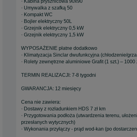
· Kabina prysznicowa 90x90
· Umywalka z szafką 50
· Kompakt WC
· Bojler elektryczny 50L
· Grzejnik elektryczny 0,5 kW
· Grzejnik elektryczny 1,5 kW
WYPOSAŻENIE płatne dodatkowo
· Klimatyzacja Sinclar dwufunkcyjna (chłodzenie/grza
· Rolety zewnętrzne aluminiowe Grafit (1 szt.) – 1000 
TERMIN REALIZACJI: 7-8 tygodni
GWARANCJA: 12 miesięcy
Cena nie zawiera:
· Dostawy z rozładunkiem HDS 7 zł km
· Przygotowania podłoża (utwardzenia terenu, ułoż
przesłanych wytycznych)
· Wykonania przyłączy - prąd wod-kan (po dostarcze