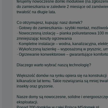
ferujemy nowoczesne domki modułowe (na zgłoszeni
do zamieszkania w zaledwie 2 miesiące od zamówien
trwałość na długie lata.
Co otrzymujesz, kupując nasz domek?
· Gotowy do zamieszkania– szybki montaż, możliwość
· Nowoczesną izolację – pianka poliuretanowa 100 m
zmniejszając koszty ogrzewania
· Kompletne instalacje – wodna, kanalizacyjna, elekt
· Wykończoną łazienkę – wyposażoną w prysznic, um
· Ogrzewanie konwektorowe – gwarantujące komfortow
Dlaczego warto wybrać naszą technologię?
Większość domów na rynku opiera się na konstrukcji d
kilkanaście lat temu. Takie rozwiązania są mniej trw
insekty oraz gryzonie.
Nasze domy są nowoczesne, solidne i energooszczę
eksploatacji.
Ponad 200 domków w całej Polsce MSdomek.pl