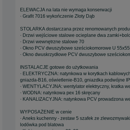
ELEWACJA na lata nie wymaga konserwacji
· Grafit 7016 wykończenie Złoty Dąb
STOLARKA dostarczana przez renomowanych produ
· Drzwi wejściowe stalowe ocieplane dwa zamki+bo
· Drzwi wewnętrzne stalowe 70
· Okno PCV dwuszybowe sześciokomorowe U 55x55 
· Okno dwuskrzydłowe PCV dwuszybowe sześciokom
INSTALACJE gotowe do użytkowania
· ELEKTRYCZNA: natynkowa w korytkach kablowych, k
gniazda-B16, oświetlenie-B10, gniazdka podwójne IP4
· WENTYLACYJNA: wentylator elektryczny, kratka we
· WODNA: natynkowa pex 16 skręcany
· KANALIZACYJNA: natynkowa PCV prowadzona wew
WYPOSAŻENIE w cenie
· Aneks kuchenny - zestaw 5 szafek ze zlewozmywa
lodówka pod blatowa