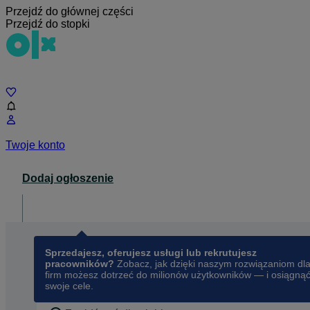
Przejdź do głównej części
Przejdź do stopki
Czat
Twoje konto
Dodaj ogłoszenie
Dla biznesu
opens in a new tab
Sprzedajesz, oferujesz usługi lub rekrutujesz
pracowników?
Zobacz, jak dzięki naszym rozwiązaniom dl
firm możesz dotrzeć do milionów użytkowników — i osiągną
swoje cele.