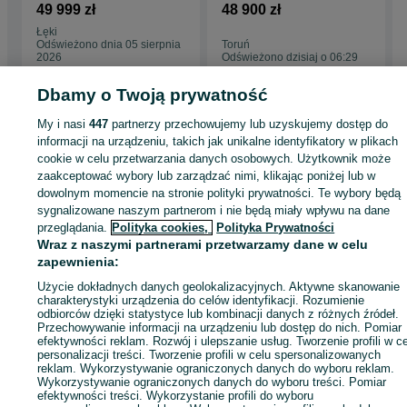
oraz kolorystyka)
dom Mobilny, SUPER
całoroczny mobilny
49 999 zł
48 900 zł
MSdomek.pl
CENA! Modułowy \
7x3mm, 21m2
1. Oferta – akceptacja warunków i ceny
Łęki
Dostępny od ręki,
wyposażony pod
2. Zamówienie – ustalamy szczegóły projektu
Odświeżono dnia 05 sierpnia
Toruń
CENA OSTATECZNA
klucz
3 Proforma + wpłata zaliczki 40%
2026
Odświeżono dzisiaj o 06:29
4. Produkcja – od 7 do 8 tygodni
5. Dostawa oraz płatność pozostałej kwoty
Dbamy o Twoją prywatność
My i nasi
447
partnerzy przechowujemy lub uzyskujemy dostęp do
Strona główna
Dom i Ogród
Ogród
Architektura ogrodowa
Domki
Domki 
informacji na urządzeniu, takich jak unikalne identyfikatory w plikach
Łódzkie
Domki - Łódź
Domki - Bałuty
cookie w celu przetwarzania danych osobowych. Użytkownik może
zaakceptować wybory lub zarządzać nimi, klikając poniżej lub w
dowolnym momencie na stronie polityki prywatności. Te wybory będą
KATEGORIA
sygnalizowane naszym partnerom i nie będą miały wpływu na dane
przeglądania.
Polityka cookies,
Polityka Prywatności
ID:
1074955536
Wyświetlenia: 1
Wraz z naszymi partnerami przetwarzamy dane w celu
zapewnienia:
Użycie dokładnych danych geolokalizacyjnych. Aktywne skanowanie
Zadzwoń / SMS
Wyślij wiadomość
charakterystyki urządzenia do celów identyfikacji. Rozumienie
odbiorców dzięki statystyce lub kombinacji danych z różnych źródeł.
Przechowywanie informacji na urządzeniu lub dostęp do nich. Pomiar
efektywności reklam. Rozwój i ulepszanie usług. Tworzenie profili w c
personalizacji treści. Tworzenie profili w celu spersonalizowanych
reklam. Wykorzystywanie ograniczonych danych do wyboru reklam.
Wykorzystywanie ograniczonych danych do wyboru treści. Pomiar
efektywności treści. Wykorzystanie profili do wyboru