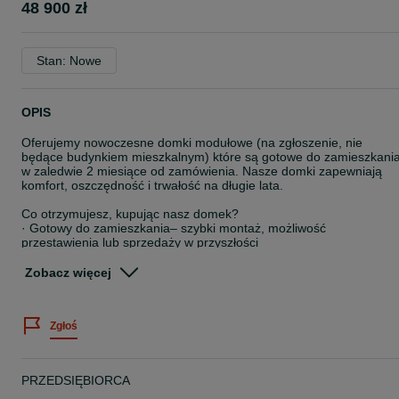
48 900 zł
Stan: Nowe
OPIS
Oferujemy nowoczesne domki modułowe (na zgłoszenie, nie
będące budynkiem mieszkalnym) które są gotowe do zamieszkani
w zaledwie 2 miesiące od zamówienia. Nasze domki zapewniają
komfort, oszczędność i trwałość na długie lata.
Co otrzymujesz, kupując nasz domek?
· Gotowy do zamieszkania– szybki montaż, możliwość
przestawienia lub sprzedaży w przyszłości
· Nowoczesną izolację – pianka poliuretanowa 100 mm, która
zapewnia wysoką efektywność cieplną, zmniejszając koszty
Zobacz więcej
ogrzewania
· Kompletne instalacje – wodna, kanalizacyjna, elektryczna oraz
wentylacyjna
Zgłoś
· Wykończoną łazienkę – wyposażoną w prysznic, umywalkę, WC
oraz bojler
· Ogrzewanie konwektorowe – gwarantujące komfortowe ciepło
przez cały rok
PRZEDSIĘBIORCA