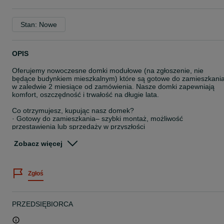
Stan: Nowe
OPIS
Oferujemy nowoczesne domki modułowe (na zgłoszenie, nie
będące budynkiem mieszkalnym) które są gotowe do zamieszkani
w zaledwie 2 miesiące od zamówienia. Nasze domki zapewniają
komfort, oszczędność i trwałość na długie lata.
Co otrzymujesz, kupując nasz domek?
· Gotowy do zamieszkania– szybki montaż, możliwość
przestawienia lub sprzedaży w przyszłości
· Nowoczesną izolację – pianka poliuretanowa 100 mm, która
zapewnia wysoką efektywność cieplną, zmniejszając koszty
Zobacz więcej
ogrzewania
· Kompletne instalacje – wodna, kanalizacyjna, elektryczna oraz
wentylacyjna
Zgłoś
· Wykończoną łazienkę – wyposażoną w prysznic, umywalkę, WC
oraz bojler
· Ogrzewanie konwektorowe – gwarantujące komfortowe ciepło
przez cały rok
PRZEDSIĘBIORCA
Dlaczego warto wybrać naszą technologię?