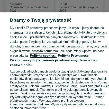
7x3mm, 21m2
Kurowice
Toruń
wyposażony pod
1. Oferta – akceptacja warunków i ceny
Odświeżono dnia 05 sierpnia
Odświeżono dnia 07 sierpnia
klucz
2. Zamówienie – ustalamy szczegóły projektu
2026
2026
3 Proforma + wpłata zaliczki 40%
4. Produkcja – od 7 do 8 tygodni
Dbamy o Twoją prywatność
5. Dostawa oraz płatność pozostałej kwoty
My i nasi
447
partnerzy przechowujemy lub uzyskujemy dostęp do
Strona główna
Dom i Ogród
Ogród
Architektura ogrodowa
Domki
Domki 
informacji na urządzeniu, takich jak unikalne identyfikatory w plikach
Łódzkie
Domki - Łódź
Domki - Bałuty
cookie w celu przetwarzania danych osobowych. Użytkownik może
zaakceptować wybory lub zarządzać nimi, klikając poniżej lub w
dowolnym momencie na stronie polityki prywatności. Te wybory będą
KATEGORIA
sygnalizowane naszym partnerom i nie będą miały wpływu na dane
przeglądania.
Polityka cookies,
Polityka Prywatności
Wraz z naszymi partnerami przetwarzamy dane w celu
ID:
1068432077
Wyświetlenia: 
zapewnienia:
Użycie dokładnych danych geolokalizacyjnych. Aktywne skanowanie
Zadzwoń / SMS
Wyślij wiadomość
charakterystyki urządzenia do celów identyfikacji. Rozumienie
odbiorców dzięki statystyce lub kombinacji danych z różnych źródeł.
Przechowywanie informacji na urządzeniu lub dostęp do nich. Pomiar
efektywności reklam. Rozwój i ulepszanie usług. Tworzenie profili w c
personalizacji treści. Tworzenie profili w celu spersonalizowanych
reklam. Wykorzystywanie ograniczonych danych do wyboru reklam.
Wykorzystywanie ograniczonych danych do wyboru treści. Pomiar
efektywności treści. Wykorzystanie profili do wyboru
spersonalizowanych reklam. Wykorzystywanie profili w celu doboru
spersonalizowanych treści.