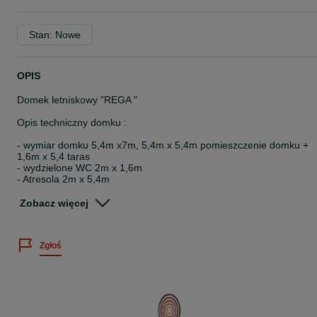
Stan: Nowe
OPIS
Domek letniskowy "REGA "
Opis techniczny domku :
- wymiar domku 5,4m x7m, 5,4m x 5,4m pomieszczenie domku +
1,6m x 5,4 taras
- wydzielone WC 2m x 1,6m
- Atresola 2m x 5,4m
- domek wykonany z drewna sosnowego oraz świerkowego c24 ,
- wysokość całkowita ok 5m,
Zobacz więcej
- ściany/ podłogi/ konstrukcja dachu wykonane z kantówki 14,5 x4,
c24
- grubość desek pióro-wpust dach oraz ściany - 20mm
Zgłoś
- grubość desek na tarasie 27mm
- podłoga w domku płyta OSB 22mm
- Kąt nachylenia dachu - 40 stopni
CENA OBEJMUJE:
- kompletny produkt