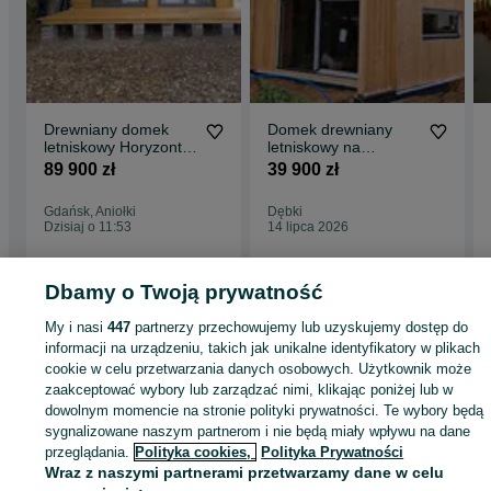
Drewniany domek
Domek drewniany
letniskowy Horyzont
letniskowy na
65 + 21 m2 - ROD
zgłoszenie stodoła
89 900 zł
39 900 zł
Gdańsk, Aniołki
Dębki
Dzisiaj o 11:53
14 lipca 2026
Dbamy o Twoją prywatność
Strona główna
Dom i Ogród
Ogród
Architektura ogrodowa
Domki
Domki 
My i nasi
447
partnerzy przechowujemy lub uzyskujemy dostęp do
Pomorskie
Domki - Gdańsk
Domki - Brzeźno
informacji na urządzeniu, takich jak unikalne identyfikatory w plikach
cookie w celu przetwarzania danych osobowych. Użytkownik może
zaakceptować wybory lub zarządzać nimi, klikając poniżej lub w
KATEGORIA
dowolnym momencie na stronie polityki prywatności. Te wybory będą
sygnalizowane naszym partnerom i nie będą miały wpływu na dane
ID:
890346495
Wyświetlenia: 53
przeglądania.
Polityka cookies,
Polityka Prywatności
Wraz z naszymi partnerami przetwarzamy dane w celu