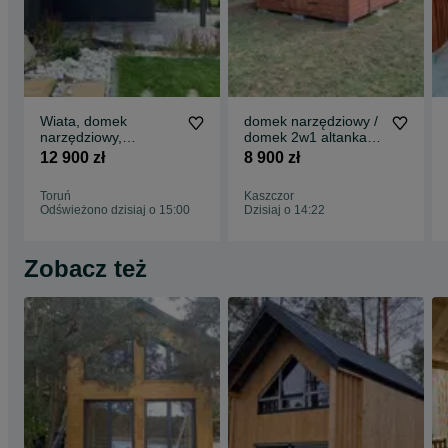
Wiata, domek
domek narzędziowy /
narzędziowy,
domek 2w1 altanka ,
drewutnia, domek
altanki, drewutnia/
12 900 zł
8 900 zł
2w1 altanka ,
składzik
Toruń
Kaszczor
Odświeżono dzisiaj o 15:00
Dzisiaj o 14:22
Zobacz też