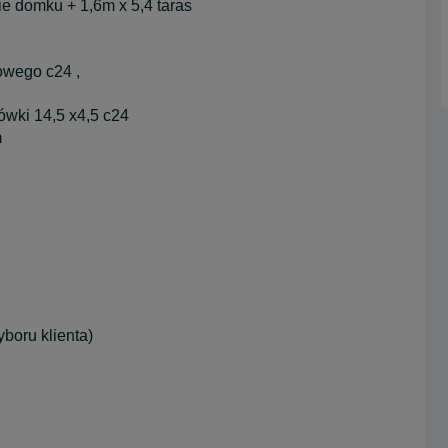
e domku + 1,6m x 5,4 taras
owego c24 ,
ówki 14,5 x4,5 c24
m
boru klienta)