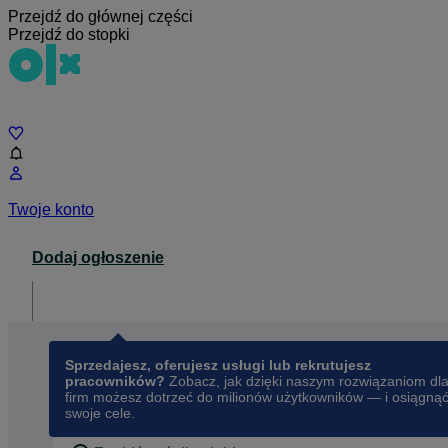
Przejdź do głównej części
Przejdź do stopki
Czat
Twoje konto
Dodaj ogłoszenie
Dla biznesu
opens in a new tab
Sprzedajesz, oferujesz usługi lub rekrutujesz
pracowników?
Zobacz, jak dzięki naszym rozwiązaniom dl
firm możesz dotrzeć do milionów użytkowników — i osiągną
swoje cele.