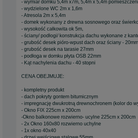
- wymiar domku 5,4m x7m, 5,4m x 5,4m pomieszczeni
- wydzielone WC 2m x 1,6m
- Atresola 2m x 5,4m
- domek wykonany z drewna sosnowego oraz świerk
- wysokość całkowita ok 5m,
- ściany/ podłogi/ konstrukcja dachu wykonane z kant
- grubość desek pióro-wpust dach oraz ściany - 20m
- grubość desek na tarasie 27mm
- podłoga w domku płyta OSB 22mm
- Kąt nachylenia dachu - 40 stopni
CENA OBEJMUJE:
- kompletny produkt
- dach pokryty gontem bitumicznym
- impregnację dwukrotną drewnochronem (kolor do wy
- Okno FIX 225cm x 200cm
-Okno balkonowe rozwierno- ucylne 225cm x 200cm
- 2x Okno 160x80 rozwierno uchylne
- 1x okno 40x40
- drzwi wejściowe stalowe 55mm