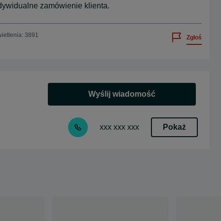
ywidualne zamówienie klienta.
ietlenia: 3891
Zgłoś
Wyślij wiadomość
Pokaż
xxx xxx xxx