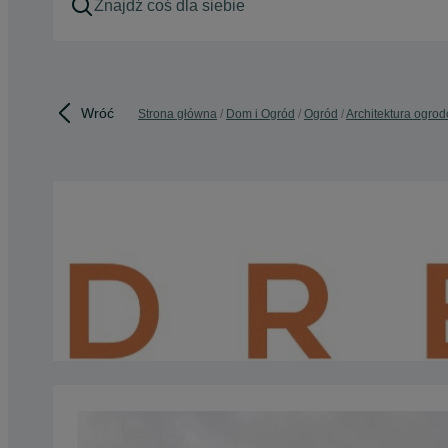
Wróć
Strona główna
Dom i Ogród
Ogród
Architektura ogro