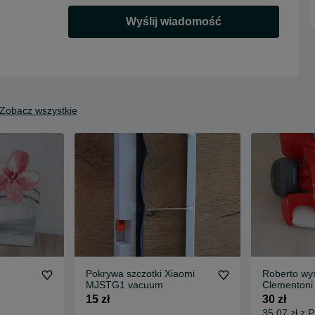
Wyślij wiadomość
Zobacz wszystkie
Pokrywa szczotki Xiaomi
Roberto wy
MJSTG1 vacuum
Clementoni
15 zł
30 zł
35,07 zł z 