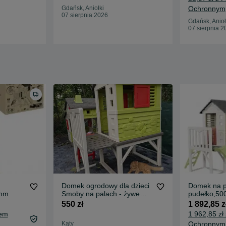
Gdańsk, Aniołki
Ochronnym
07 sierpnia 2026
Gdańsk, Anioł
07 sierpnia 2
Domek ogrodowy dla dzieci
Domek na p
 mm
Smoby na palach - żywe
pudełko,5
kolory
550 zł
1 892,85 z
tem
1 962,85 zł
Kąty
Ochronnym