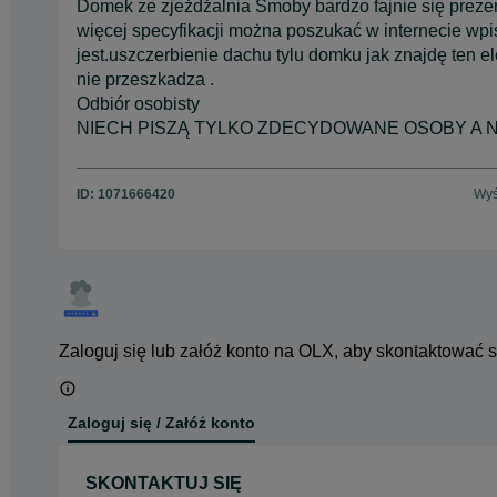
Domek ze zjeżdżalnia Smoby bardzo fajnie się preze
więcej specyfikacji można poszukać w internecie wp
jest.uszczerbienie dachu tylu domku jak znajdę ten e
nie przeszkadza .
Odbiór osobisty
NIECH PISZĄ TYLKO ZDECYDOWANE OSOBY A NI
ID:
1071666420
Wyś
Zaloguj się lub załóż konto na OLX, aby skontaktować 
Zaloguj się / Załóż konto
SKONTAKTUJ SIĘ