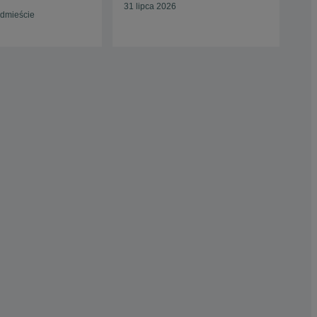
31 lipca 2026
ódmieście
War
24 