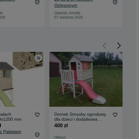
Ochronnym
Gda
07 
ki
Gdańsk, Aniołki
026
07 sierpnia 2026
alach
Domek Smooby ogrodowy
Do
00x1200 mm
dla dzieci i dodatkowa
pu
zjeżdzalnia gratis
ł
400 zł
1 9
 z Pakietem
2 0
Olkusz
Oc