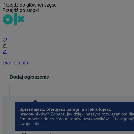
Przejdź do głównej części
Przejdź do stopki
Czat
Twoje konto
Dodaj ogłoszenie
Dla biznesu
opens in a new tab
Sprzedajesz, oferujesz usługi lub rekrutujesz
pracowników?
Zobacz, jak dzięki naszym rozwiązaniom dl
firm możesz dotrzeć do milionów użytkowników — i osiągną
swoje cele.