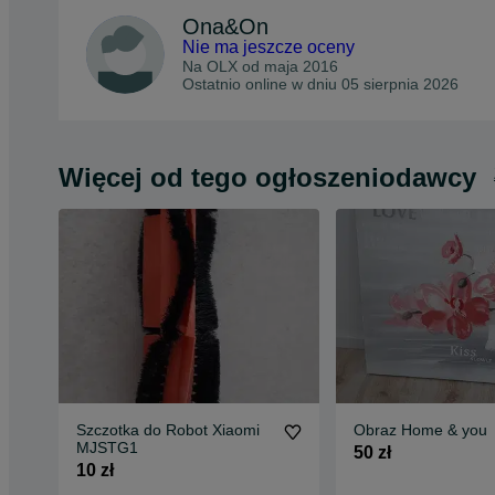
Ona&On
Nie ma jeszcze oceny
Na OLX od
maja 2016
Ostatnio online w dniu 05 sierpnia 2026
Więcej od tego ogłoszeniodawcy
Szczotka do Robot Xiaomi
Obraz Home & you
MJSTG1
50 zł
10 zł