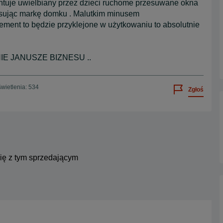
ntuje uwielbiany przez dzieci ruchome przesuwane okna
isując markę domku . Malutkim minusem
lement to będzie przyklejone w użytkowaniu to absolutnie
E JANUSZE BIZNESU ..
wietlenia: 534
Zgłoś
się z tym sprzedającym