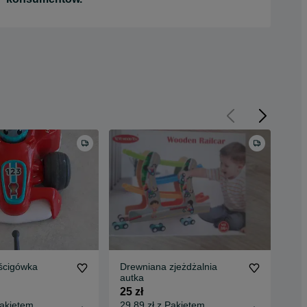
ścigówka
Drewniana zjeżdżalnia
Fil
autka
ess
25 zł
8 z
Pakietem
29,89 zł z Pakietem