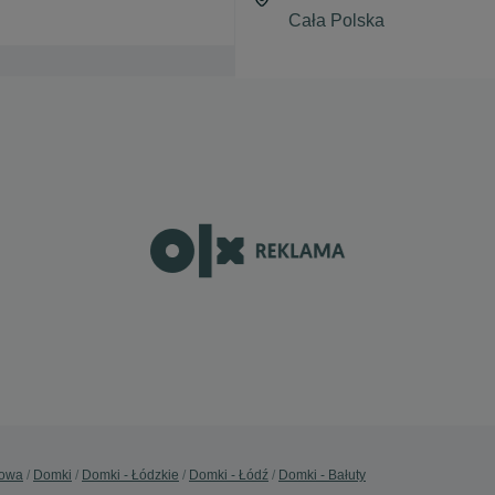
dowa
Domki
Domki - Łódzkie
Domki - Łódź
Domki - Bałuty