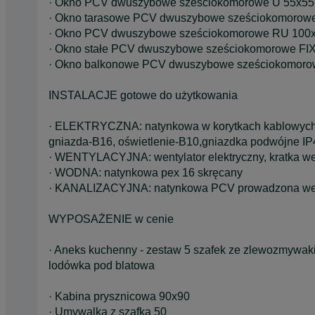
· Okno PCV dwuszybowe sześciokomorowe U 55x55 
· Okno tarasowe PCV dwuszybowe sześciokomorowe
· Okno PCV dwuszybowe sześciokomorowe RU 100x1
· Okno stałe PCV dwuszybowe sześciokomorowe FIX 
· Okno balkonowe PCV dwuszybowe sześciokomorow
INSTALACJE gotowe do użytkowania
· ELEKTRYCZNA: natynkowa w korytkach kablowych, k
gniazda-B16, oświetlenie-B10,gniazdka podwójne IP4
· WENTYLACYJNA: wentylator elektryczny, kratka we
· WODNA: natynkowa pex 16 skręcany
· KANALIZACYJNA: natynkowa PCV prowadzona wew
WYPOSAŻENIE w cenie
· Aneks kuchenny - zestaw 5 szafek ze zlewozmywa
lodówka pod blatowa
· Kabina prysznicowa 90x90
· Umywalka z szafką 50