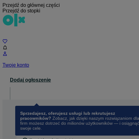
Przejdź do głównej części
Przejdź do stopki
Czat
Twoje konto
Dodaj ogłoszenie
Dla biznesu
opens in a new tab
Sprzedajesz, oferujesz usługi lub rekrutujesz
pracowników?
Zobacz, jak dzięki naszym rozwiązaniom dl
firm możesz dotrzeć do milionów użytkowników — i osiągną
swoje cele.