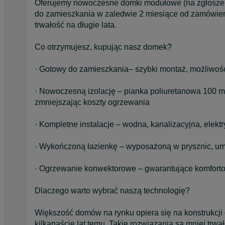
Oferujemy nowoczesne domki modułowe (na zgłoszen
do zamieszkania w zaledwie 2 miesiące od zamówien
trwałość na długie lata.
Co otrzymujesz, kupując nasz domek?
· Gotowy do zamieszkania– szybki montaż, możliwość
· Nowoczesną izolację – pianka poliuretanowa 100 m
zmniejszając koszty ogrzewania
· Kompletne instalacje – wodna, kanalizacyjna, elekt
· Wykończoną łazienkę – wyposażoną w prysznic, um
· Ogrzewanie konwektorowe – gwarantujące komfortow
Dlaczego warto wybrać naszą technologię?
Większość domów na rynku opiera się na konstrukcji d
kilkanaście lat temu. Takie rozwiązania są mniej trw