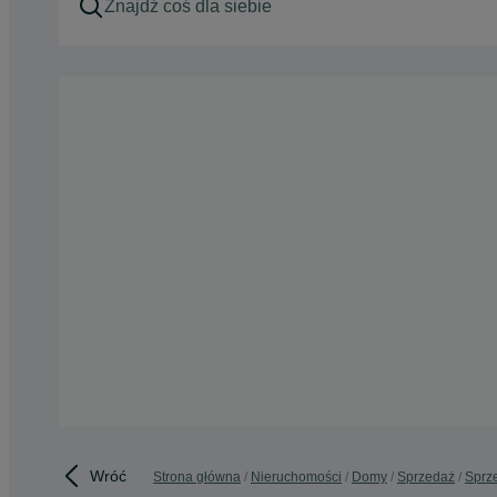
Wróć
Strona główna
Nieruchomości
Domy
Sprzedaż
Sprze