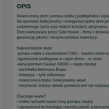
OPIS
Nowoczesny dom | pompa ciepła | podłogówka | wyso
Na sprzedaż funkcjonalny i energooszczędny dom je
codziennego życia oraz niskich kosztach utrzymania.
Dom realizowany przez Safe House – firmę z dośw
gwarancję jakości i bezpieczeństwa inwestycji.
Najważniejsze atuty:
-pompa ciepła z zasobnikiem CWU – bardzo niskie k
-ogrzewanie podłogowe w całym domu – w cenie
-okna premium Gealan S9000 + ciepły montaż
- dachówka betonowa Braas
- elewacja – tynk silikonowy
- nowoczesna bryła i funkcjonalny układ
- możliwość zmiany układu pomieszczeń lub realizacj
Dlaczego warto?
• niskie rachunki nawet zimą (pompa ciepła)
• sprawdzona technologia i wysoka jakość wykonani