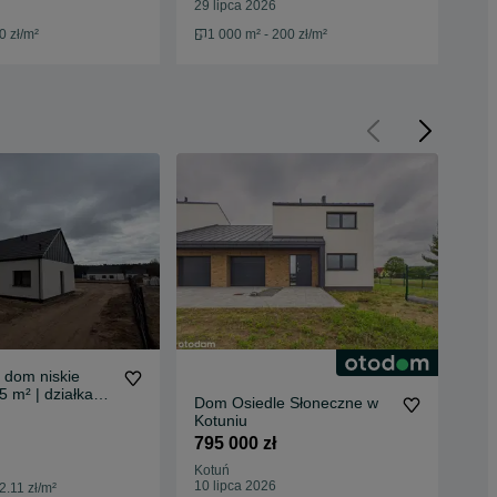
29 lipca 2026
29 
0 zł/m²
1 000 m² - 200 zł/m²
8
 dom niskie
Dom
5 m² | działka
wol
Dom Osiedle Słoneczne w
kie rachunki |
1 0
Kotuniu
795 000 zł
Dol
31 
Kotuń
10 lipca 2026
2.11 zł/m²
1