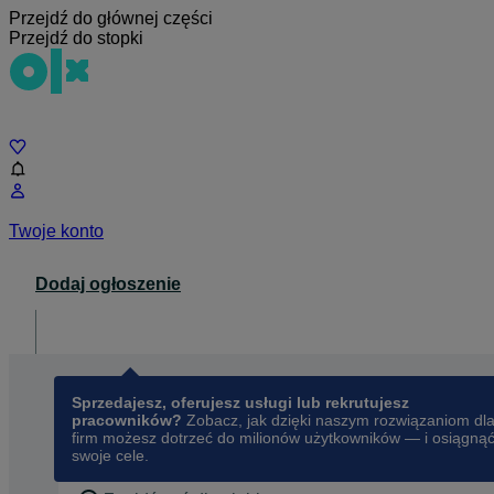
Przejdź do głównej części
Przejdź do stopki
Czat
Twoje konto
Dodaj ogłoszenie
Dla biznesu
opens in a new tab
Sprzedajesz, oferujesz usługi lub rekrutujesz
pracowników?
Zobacz, jak dzięki naszym rozwiązaniom dl
firm możesz dotrzeć do milionów użytkowników — i osiągną
swoje cele.