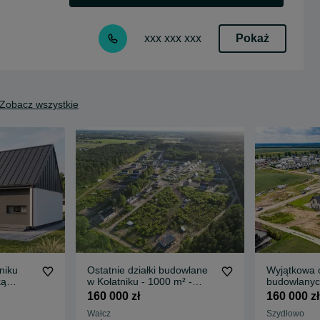
Pokaż
xxx xxx xxx
Zobacz wszystkie
niku
Ostatnie działki budowlane
Wyjątkowa o
ką
w Kołatniku - 1000 m² -
budowlany
pełne uzbrojenie
osiedlu.-Pe
160 000 zł
160 000 zł
Oferta ogra
Wałcz
Szydłowo
działek