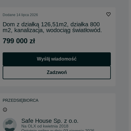
Dodane
14 lipca 2026
Dom z działką 126,51m2, działka 800
m2, kanalizacja, wodociąg światłowód.
799 000 zł
Wyślij wiadomość
Zadzwoń
PRZEDSIĘBIORCA
Safe House Sp. z o.o.
Na OLX od
kwietnia 2018
Ostatnio online w dniu 03 sierpnia 2026