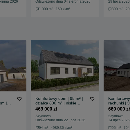
erpnia 2026
Odświeżono dnia 04 sierpnia 2026
29 lipca 2026
1 000 m² - 160 zł/m²
800 m² - 20
Komfortowy dom | 95 m² |
Komfortowy
om |
działka 800 m² | niskie
rachunki | 9
00m2|
rachunki |kanalizacja
800 m² | nis
469 000 zł
669 000 zł
|wodociąg Safe House
Safe House
Szydłowo
Szydłowo
Odświeżono dnia 22 lipca 2026
14 lipca 2026
94 m² - 4989.36 zł/m²
95 m² - 704