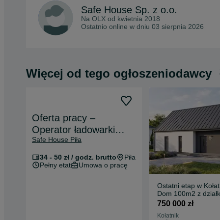
Safe House Sp. z o.o.
Na OLX od
kwietnia 2018
Ostatnio online w dniu 03 sierpnia 2026
Więcej od tego ogłoszeniodawcy
Oferta pracy –
Operator ładowarki
Safe House Piła
teleskopowej/Koparki
34 - 50 zł / godz. brutto
Piła
Pełny etat
Umowa o pracę
Ostatni etap w Kołat
Dom 100m2 z dział
1000m2.
750 000 zł
Kołatnik