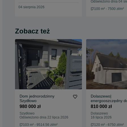
Odświeżono dnia 04 si
04 sierpnia 2026
100 m² - 7500 zł/m²
Zobacz też
Dom jednorodzinny
Dolaszewo|
Szydłowo
energooszczędny d
135 m2| działka 10
980 000 zł
810 000 zł
Woda |Kanalizacja|
Szydłowo
Dolaszewo
Światłowód
Odświeżono dnia 22 lipca 2026
16 lipca 2026
103 m² - 9514.56 zł/m²
120 m² - 6750 zł/m²