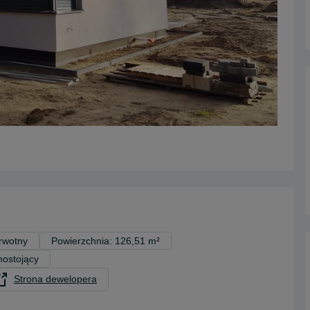
rwotny
Powierzchnia: 126,51 m²
ostojący
Strona dewelopera
opens in a new tab