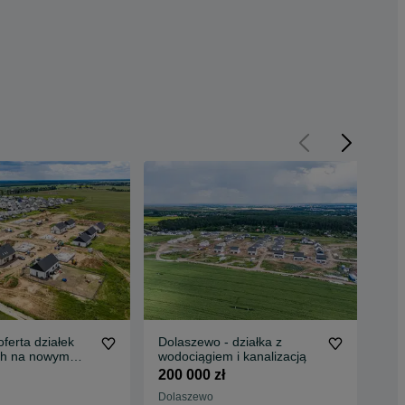
ferta działek
Dolaszewo - działka z
Dom
ch na nowym
wodociągiem i kanalizacją
Szy
łne uzbrojenie-
200 000 zł
61
niczona: kilka
Dolaszewo
Szy