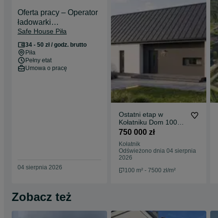
Oferta pracy – Operator
ładowarki
Safe House Piła
teleskopowej/Koparki
34 - 50 zł / godz. brutto
Piła
Pełny etat
Umowa o pracę
Ostatni etap w
Kołatniku Dom 100m2
z działką 1000m2.
750 000 zł
Kołatnik
Odświeżono dnia 04 sierpnia
2026
04 sierpnia 2026
100 m² - 7500 zł/m²
Zobacz też