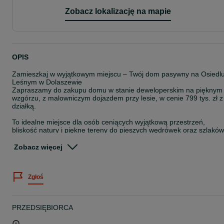
Zobacz lokalizację na mapie
OPIS
Zamieszkaj w wyjątkowym miejscu – Twój dom pasywny na Osiedl
Leśnym w Dolaszewie
Zapraszamy do zakupu domu w stanie deweloperskim na pięknym
wzgórzu, z malowniczym dojazdem przy lesie, w cenie 799 tys. zł z
działką.
To idealne miejsce dla osób ceniących wyjątkową przestrzeń,
bliskość natury i piękne tereny do pieszych wędrówek oraz szlaków
rowerowych.
Zobacz więcej
Nowoczesny dom | pompa ciepła | podłogówka | wysoki standard |
Safe House
Na sprzedaż funkcjonalny i energooszczędny dom jednorodzinny,
Zgłoś
zaprojektowany z myślą o wygodzie codziennego życia oraz niskic
kosztach utrzymania.
Dom realizowany przez Safe House – firmę z doświadczeniem
ponad 300 wybudowanych domów, co daje gwarancję jakości i
PRZEDSIĘBIORCA
bezpieczeństwa inwestycji.