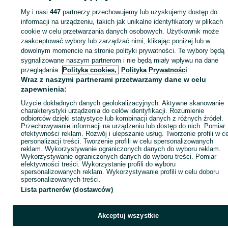
Sprzedaż - Dolaszewo
My i nasi
447
partnerzy przechowujemy lub uzyskujemy dostęp do
informacji na urządzeniu, takich jak unikalne identyfikatory w plikach
cookie w celu przetwarzania danych osobowych. Użytkownik może
KATEGORIA
zaakceptować wybory lub zarządzać nimi, klikając poniżej lub w
dowolnym momencie na stronie polityki prywatności. Te wybory będą
ID:
922153238
Wyświetlenia: 12
sygnalizowane naszym partnerom i nie będą miały wpływu na dane
przeglądania.
Polityka cookies,
Polityka Prywatności
Wraz z naszymi partnerami przetwarzamy dane w celu
Zadzwoń / SMS
Wyślij wiadomość
zapewnienia:
Użycie dokładnych danych geolokalizacyjnych. Aktywne skanowanie
charakterystyki urządzenia do celów identyfikacji. Rozumienie
odbiorców dzięki statystyce lub kombinacji danych z różnych źródeł.
Przechowywanie informacji na urządzeniu lub dostęp do nich. Pomiar
efektywności reklam. Rozwój i ulepszanie usług. Tworzenie profili w c
personalizacji treści. Tworzenie profili w celu spersonalizowanych
reklam. Wykorzystywanie ograniczonych danych do wyboru reklam.
Wykorzystywanie ograniczonych danych do wyboru treści. Pomiar
efektywności treści. Wykorzystanie profili do wyboru
spersonalizowanych reklam. Wykorzystywanie profili w celu doboru
spersonalizowanych treści.
Lista partnerów (dostawców)
Akceptuj wszystkie