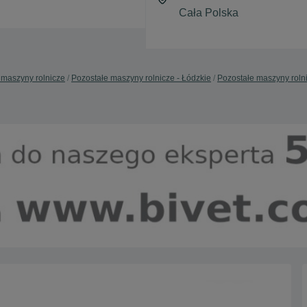
 maszyny rolnicze
Pozostałe maszyny rolnicze - Łódzkie
Pozostałe maszyny rolni