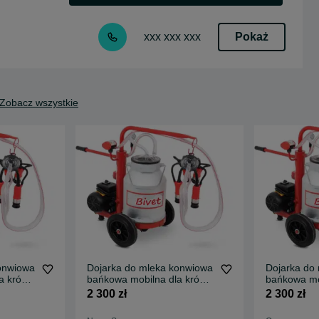
Pokaż
xxx xxx xxx
Zobacz wszystkie
onwiowa
Dojarka do mleka konwiowa
Dojarka do
a krów
bańkowa mobilna dla krów
bańkowa mo
0l
krowy kóz METAL 30l
krowy kóz 
2 300 zł
2 300 zł