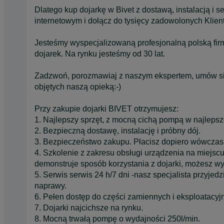
Dlatego kup dojarkę w Bivet z dostawą, instalacją i
internetowym i dołącz do tysięcy zadowolonych Klient
Jesteśmy wyspecjalizowaną profesjonalną polską firm
dojarek. Na rynku jesteśmy od 30 lat.
Zadzwoń, porozmawiaj z naszym ekspertem, umów się 
objętych naszą opieką:-)
Przy zakupie dojarki BIVET otrzymujesz:
1. Najlepszy sprzęt, z mocną cichą pompą w najlepsz
2. Bezpieczną dostawę, instalację i próbny dój.
3. Bezpieczeństwo zakupu. Płacisz dopiero wówczas,
4. Szkolenie z zakresu obsługi urządzenia na miejs
demonstruje sposób korzystania z dojarki, możesz wy
5. Serwis serwis 24 h/7 dni -nasz specjalista przyjed
naprawy.
6. Pełen dostęp do części zamiennych i eksploatacyj
7. Dojarki najcichsze na rynku.
8. Mocną trwałą pompę o wydajności 250l/min.