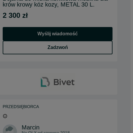
krów krowy kóz kozy, METAL 30 L.
2 300 zł
Wyślij wiadomość
Zadzwoń
PRZEDSIĘBIORCA
Marcin
Na OLX od
czerwca 2018