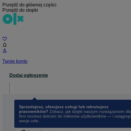
Przejdź do głównej części
Przejdź do stopki
Czat
Twoje konto
Dodaj ogłoszenie
Dla biznesu
opens in a new tab
Sprzedajesz, oferujesz usługi lub rekrutujesz
pracowników?
Zobacz, jak dzięki naszym rozwiązaniom dl
firm możesz dotrzeć do milionów użytkowników — i osiągną
swoje cele.