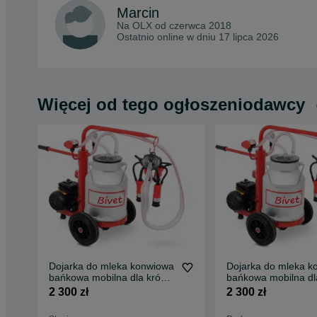
Marcin
Na OLX od
czerwca 2018
Ostatnio online w dniu 17 lipca 2026
Więcej od tego ogłoszeniodawcy
Dojarka do mleka konwiowa
Dojarka do mleka k
bańkowa mobilna dla krów
bańkowa mobilna dl
krowy kóz METAL 30l
krowy kóz METAL 3
2 300 zł
2 300 zł