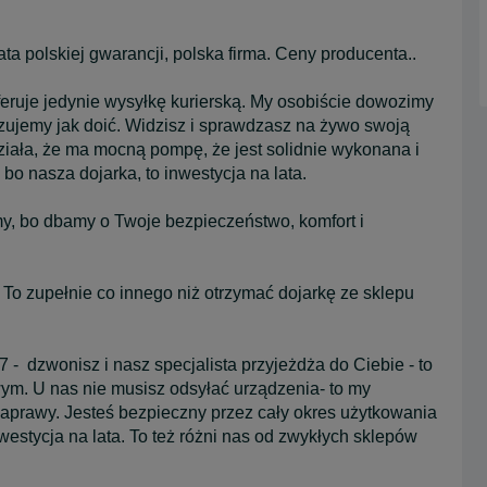
ata polskiej gwarancji, polska firma. Ceny producenta..
eruje jedynie wysyłkę kurierską. My osobiście dowozimy
zujemy jak doić. Widzisz i sprawdzasz na żywo swoją
ziała, że ma mocną pompę, że jest solidnie wykonana i
 bo nasza dojarka, to inwestycja na lata.
my, bo dbamy o Twoje bezpieczeństwo, komfort i
. To zupełnie co innego niż otrzymać dojarkę ze sklepu
 - dzwonisz i nasz specjalista przyjeżdża do Ciebie - to
wym. U nas nie musisz odsyłać urządzenia- to my
aprawy. Jesteś bezpieczny przez cały okres użytkowania
westycja na lata. To też różni nas od zwykłych sklepów