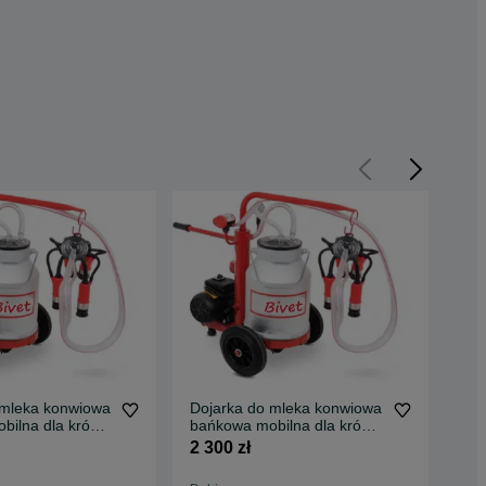
 mleka konwiowa
Dojarka do mleka konwiowa
Doj
bilna dla krów
bańkowa mobilna dla krów
bań
METAL 30l
krowy kóz METAL 30l
kro
2 300 zł
2 3