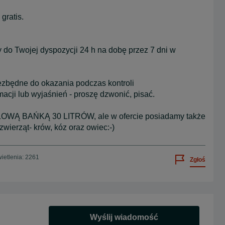
gratis.
do Twojej dyspozycji 24 h na dobę przez 7 dni w
iezbędne do okazania podczas kontroli
acji lub wyjaśnień - proszę dzwonić, pisać.
OWĄ BAŃKĄ 30 LITRÓW, ale w ofercie posiadamy także
wierząt- krów, kóz oraz owiec:-)
ietlenia: 2261
Zgłoś
Wyślij wiadomość