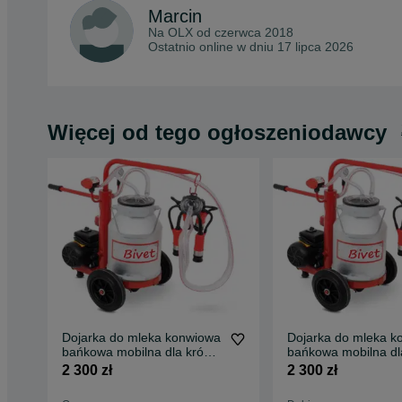
Marcin
Na OLX od
czerwca 2018
Ostatnio online w dniu 17 lipca 2026
Więcej od tego ogłoszeniodawcy
Dojarka do mleka konwiowa
Dojarka do mleka k
bańkowa mobilna dla krów
bańkowa mobilna dl
krowy kóz METAL 30l
krowy kóz METAL 3
2 300 zł
2 300 zł