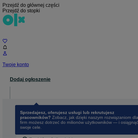
Przejdź do głównej części
Przejdź do stopki
Czat
Twoje konto
Dodaj ogłoszenie
Dla biznesu
opens in a new tab
Sprzedajesz, oferujesz usługi lub rekrutujesz
pracowników?
Zobacz, jak dzięki naszym rozwiązaniom dl
firm możesz dotrzeć do milionów użytkowników — i osiągną
swoje cele.