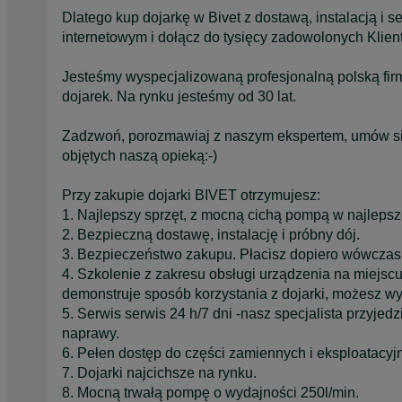
Dlatego kup dojarkę w Bivet z dostawą, instalacją i
internetowym i dołącz do tysięcy zadowolonych Klient
Jesteśmy wyspecjalizowaną profesjonalną polską firm
dojarek. Na rynku jesteśmy od 30 lat.
Zadzwoń, porozmawiaj z naszym ekspertem, umów się 
objętych naszą opieką:-)
Przy zakupie dojarki BIVET otrzymujesz:
1. Najlepszy sprzęt, z mocną cichą pompą w najlepsz
2. Bezpieczną dostawę, instalację i próbny dój.
3. Bezpieczeństwo zakupu. Płacisz dopiero wówczas,
4. Szkolenie z zakresu obsługi urządzenia na miejs
demonstruje sposób korzystania z dojarki, możesz wy
5. Serwis serwis 24 h/7 dni -nasz specjalista przyjed
naprawy.
6. Pełen dostęp do części zamiennych i eksploatacyj
7. Dojarki najcichsze na rynku.
8. Mocną trwałą pompę o wydajności 250l/min.