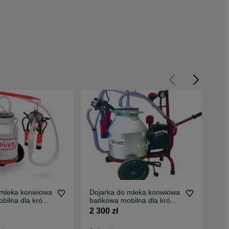
 mleka konwiowa
Dojarka do mleka konwiowa
Doj
bilna dla krów
bańkowa mobilna dla krów
bań
METAL 30l
krowy kóz METAL 30l
kro
2 300 zł
2 3