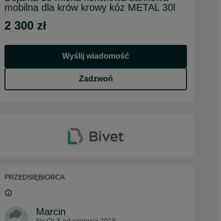
mobilna dla krów krowy kóz METAL 30l
2 300 zł
Wyślij wiadomość
Zadzwoń
PRZEDSIĘBIORCA
Marcin
Na OLX od
czerwca 2018