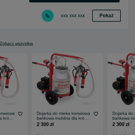
Pokaż
xxx xxx xxx
Zobacz wszystkie
onwiowa
Dojarka do mleka konwiowa
Dojarka do
a krów
bańkowa mobilna dla krów
bańkowa mo
0l
krowy kóz METAL 30l
krowy kóz 
2 300 zł
2 300 zł