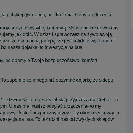
ata polskiej gwarancji, polska firma. Ceny producenta..
eruje jedynie wysyłkę kurierską. My osobiście dowozimy
zujemy jak doić. Widzisz i sprawdzasz na żywo swoją
ziała, że ma mocną pompę, że jest solidnie wykonana i
 bo nasza dojarka, to inwestycja na lata.
my, bo dbamy o Twoje bezpieczeństwo, komfort i
. To zupełnie co innego niż otrzymać dojarkę ze sklepu
 - dzwonisz i nasz specjalista przyjeżdża do Ciebie - to
wym. U nas nie musisz odsyłać urządzenia- to my
aprawy. Jesteś bezpieczny przez cały okres użytkowania
westycja na lata. To też różni nas od zwykłych sklepów