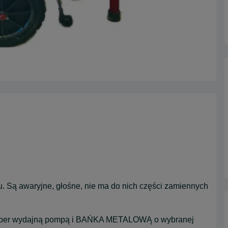
u. Są awaryjne, głośne, nie ma do nich części zamiennych
 super wydajną pompą i BAŃKA METALOWĄ o wybranej