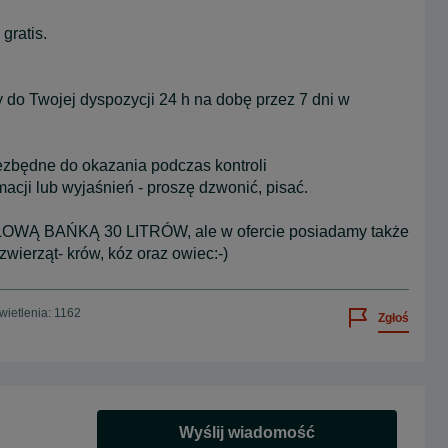
gratis.
do Twojej dyspozycji 24 h na dobę przez 7 dni w
iezbędne do okazania podczas kontroli
acji lub wyjaśnień - proszę dzwonić, pisać.
OWĄ BAŃKĄ 30 LITRÓW, ale w ofercie posiadamy także
wierząt- krów, kóz oraz owiec:-)
ietlenia: 1162
Zgłoś
Wyślij wiadomość