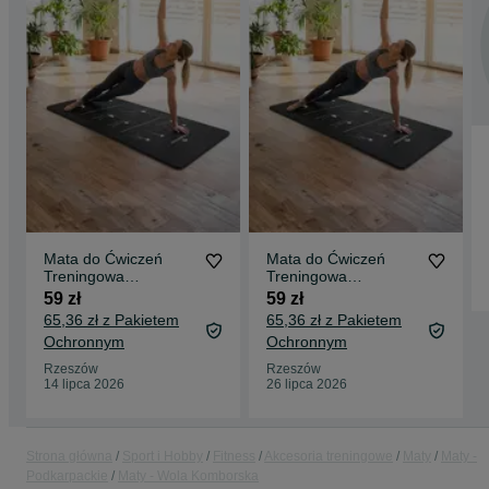
Mata do Ćwiczeń
Mata do Ćwiczeń
Treningowa
Treningowa
Dwustronna
Dwustronna
59 zł
59 zł
Antypoślizgowa
Antypoślizgowa
65,36 zł z Pakietem
65,36 zł z Pakietem
Fitness Joga Pilates
Fitness Joga Pilates
Ochronnym
Ochronnym
Gimnastyczna
Gimnastyczna
Rzeszów
Rzeszów
14 lipca 2026
26 lipca 2026
Strona główna
Sport i Hobby
Fitness
Akcesoria treningowe
Maty
Maty -
Podkarpackie
Maty - Wola Komborska