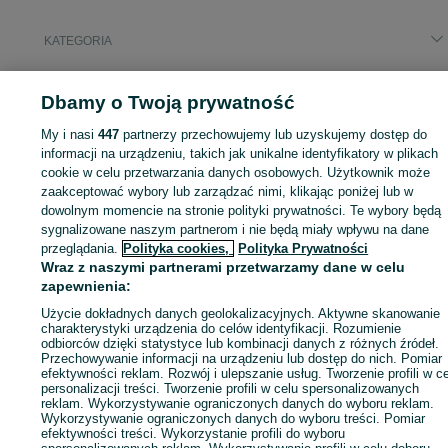
KATEGORIA
ID:
1048745081
Wyświetlenia: 
Dbamy o Twoją prywatność
My i nasi
447
partnerzy przechowujemy lub uzyskujemy dostęp do
informacji na urządzeniu, takich jak unikalne identyfikatory w plikach
cookie w celu przetwarzania danych osobowych. Użytkownik może
Zaloguj się lub załóż konto na OLX, aby skontaktować się z t
zaakceptować wybory lub zarządzać nimi, klikając poniżej lub w
sprzedającym
dowolnym momencie na stronie polityki prywatności. Te wybory będą
sygnalizowane naszym partnerom i nie będą miały wpływu na dane
przeglądania.
Polityka cookies,
Polityka Prywatności
Wraz z naszymi partnerami przetwarzamy dane w celu
Zaloguj się / Załóż konto
zapewnienia:
Użycie dokładnych danych geolokalizacyjnych. Aktywne skanowanie
Zadzwoń / SMS
Wyślij wiadomość
charakterystyki urządzenia do celów identyfikacji. Rozumienie
odbiorców dzięki statystyce lub kombinacji danych z różnych źródeł.
Przechowywanie informacji na urządzeniu lub dostęp do nich. Pomiar
efektywności reklam. Rozwój i ulepszanie usług. Tworzenie profili w c
personalizacji treści. Tworzenie profili w celu spersonalizowanych
reklam. Wykorzystywanie ograniczonych danych do wyboru reklam.
Wykorzystywanie ograniczonych danych do wyboru treści. Pomiar
efektywności treści. Wykorzystanie profili do wyboru