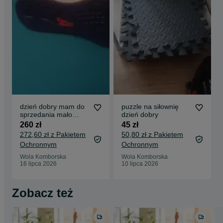
dzień dobry mam do
puzzle na siłownię
sprzedania mało
dzień dobry
używan butye buty
260 zł
45 zł
272,60 zł z Pakietem
50,80 zł z Pakietem
Ochronnym
Ochronnym
Wola Komborska
Wola Komborska
16 lipca 2026
10 lipca 2026
Zobacz też