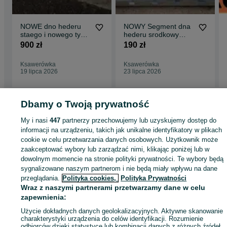
NOWE dno hederu
NOWY Segment dna
staego i nowego typu
hederu srodkowy
BIZON z056 z058
lewy prawy BIZON
900 zł
190 zł
Z056 Z058 Nowy Typ
Ksawerówka
Ksawerówka
19 lipca 2026
23 lipca 2026
Dbamy o Twoją prywatność
Strona główna
Rolnictwo
Części do maszyn rolniczych
Części do maszyn
My i nasi
447
partnerzy przechowujemy lub uzyskujemy dostęp do
rolniczych - Wielkopolskie
Części do maszyn rolniczych - Września
informacji na urządzeniu, takich jak unikalne identyfikatory w plikach
cookie w celu przetwarzania danych osobowych. Użytkownik może
zaakceptować wybory lub zarządzać nimi, klikając poniżej lub w
KATEGORIA
dowolnym momencie na stronie polityki prywatności. Te wybory będą
sygnalizowane naszym partnerom i nie będą miały wpływu na dane
przeglądania.
Polityka cookies,
Polityka Prywatności
ID:
441088385
Wyświetlenia: 158
Wraz z naszymi partnerami przetwarzamy dane w celu
zapewnienia:
Zadzwoń / SMS
Wyślij wiadomość
Użycie dokładnych danych geolokalizacyjnych. Aktywne skanowanie
charakterystyki urządzenia do celów identyfikacji. Rozumienie
odbiorców dzięki statystyce lub kombinacji danych z różnych źródeł.