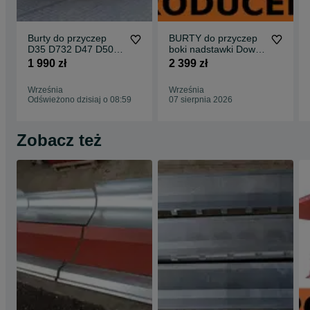
Burty do przyczep
BURTY do przyczep
D35 D732 D47 D50
boki nadstawki Dowóz
D55 BSS, IFA, HL HW
GRATIS D-732 D-47
1 990 zł
2 399 zł
BSS i innych !!
kompletne
Września
Września
Odświeżono dzisiaj o 08:59
07 sierpnia 2026
Zobacz też