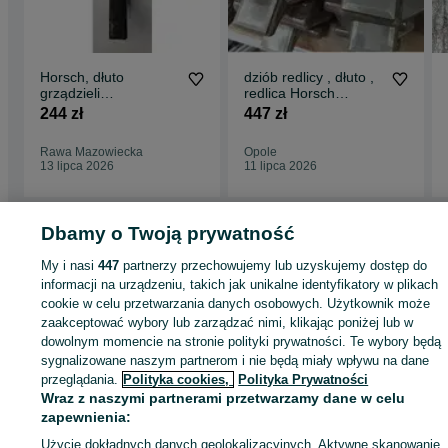
Horsch, dłuto
dziób redlicy , dłuto ,
grządzieli
redlica Horsch
40X20X485-
Bednar, Quivogne,
244 zł
447 zł
wzmacniane
Alpego
Rawa Mazowiecka
Opole
13 lipca 2026
11 lipca 2026
Dbamy o Twoją prywatność
Strona główna
Rolnictwo
Części do maszyn rolniczych
Części do maszyn
My i nasi
447
partnerzy przechowujemy lub uzyskujemy dostęp do
rolniczych - Kujawsko-pomorskie
Części do maszyn rolniczych - Trląg
informacji na urządzeniu, takich jak unikalne identyfikatory w plikach
cookie w celu przetwarzania danych osobowych. Użytkownik może
zaakceptować wybory lub zarządzać nimi, klikając poniżej lub w
KATEGORIA
dowolnym momencie na stronie polityki prywatności. Te wybory będą
sygnalizowane naszym partnerom i nie będą miały wpływu na dane
przeglądania.
Polityka cookies,
Polityka Prywatności
ID:
512525680
Wyświetlenia: 3
Wraz z naszymi partnerami przetwarzamy dane w celu
zapewnienia:
Kup
Użycie dokładnych danych geolokalizacyjnych. Aktywne skanowanie