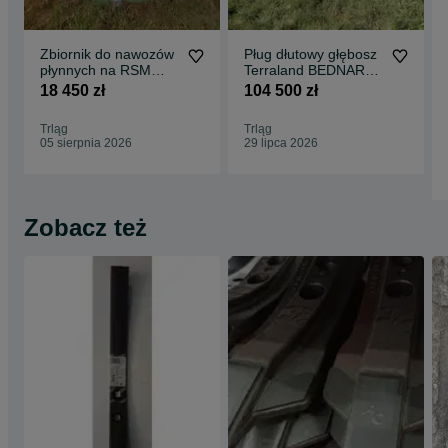
Zbiornik do nawozów
Pług dłutowy głębosz
płynnych na RSM
Terraland BEDNAR
Swimer Trank 22000l
TN3000HD7R 2026
18 450 zł
104 500 zł
od ręki
Trląg
Trląg
05 sierpnia 2026
29 lipca 2026
Zobacz też