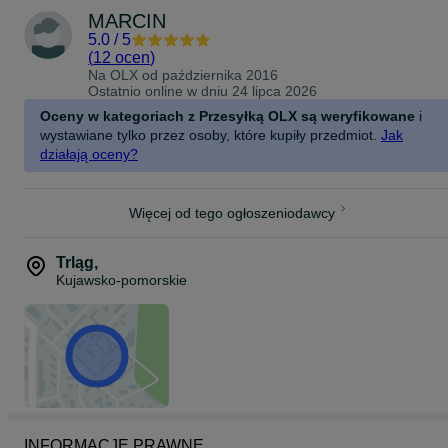
MARCIN
5.0
/
5
(
12 ocen
)
Na OLX od
października 2016
Ostatnio online w dniu 24 lipca 2026
Oceny w kategoriach z Przesyłką OLX są weryfikowane
i
wystawiane tylko przez osoby, które kupiły przedmiot.
Jak
działają oceny?
Więcej od tego ogłoszeniodawcy
Trląg
,
Kujawsko-pomorskie
INFORMACJE PRAWNE