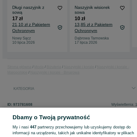
Długi naszyjnik z
Naszyjnik wisiorek
sową
sowa
17 zł
10 zł
21,10 zł z Pakietem
13,85 zł z Pakietem
Ochronnym
Ochronnym
Nowy Sącz
Dąbrowa Tarnowska
10 lipca 2026
17 lipca 2026
Strona główna
Moda
Biżuteria
Naszyjniki i korale
Naszyjniki i korale -
Małopolskie
Naszyjniki i korale - Binarowa
KATEGORIA
ID:
973781608
Wyświetlenia: 
Dbamy o Twoją prywatność
My i nasi
447
partnerzy przechowujemy lub uzyskujemy dostęp do
Zaloguj się lub załóż konto na OLX, aby skontaktować się z t
informacji na urządzeniu, takich jak unikalne identyfikatory w plikach