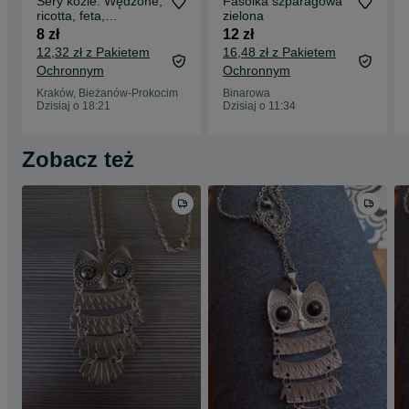
Sery kozie. Wędzone,
Fasolka szparagowa
ricotta, feta,
zielona
dojrzewający, paneer
8 zł
12 zł
12,32 zł z Pakietem
16,48 zł z Pakietem
Ochronnym
Ochronnym
Kraków, Bieżanów-Prokocim
Binarowa
Dzisiaj o 18:21
Dzisiaj o 11:34
Zobacz też