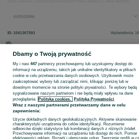
Futra i kożuchy - Warmińsko-mazurskie
Futra i kożuchy - Stare Jabłonki
KATEGORIA
ID:
1041367593
Wyświetlenia: 1
Dbamy o Twoją prywatność
Zaloguj się lub załóż konto na OLX, aby skontaktować się z t
My i nasi
447
partnerzy przechowujemy lub uzyskujemy dostęp do
sprzedającym
informacji na urządzeniu, takich jak unikalne identyfikatory w plikach
cookie w celu przetwarzania danych osobowych. Użytkownik może
zaakceptować wybory lub zarządzać nimi, klikając poniżej lub w
Zaloguj się / Załóż konto
dowolnym momencie na stronie polityki prywatności. Te wybory będą
sygnalizowane naszym partnerom i nie będą miały wpływu na dane
przeglądania.
Polityka cookies,
Polityka Prywatności
Kup
Wraz z naszymi partnerami przetwarzamy dane w celu
zapewnienia:
Użycie dokładnych danych geolokalizacyjnych. Aktywne skanowanie
charakterystyki urządzenia do celów identyfikacji. Rozumienie
odbiorców dzięki statystyce lub kombinacji danych z różnych źródeł.
Przechowywanie informacji na urządzeniu lub dostęp do nich. Pomiar
efektywności reklam. Rozwój i ulepszanie usług. Tworzenie profili w c