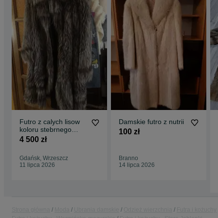
Futro z calych lisow
Damskie futro z nutrii
koloru stebrnego
100 zł
niespotykany fason
4 500 zł
lsniacy wlos
Gdańsk, Wrzeszcz
Branno
11 lipca 2026
14 lipca 2026
Strona główna
Moda
Ubrania damskie
Odzież wierzchnia
Futra i kożuchy