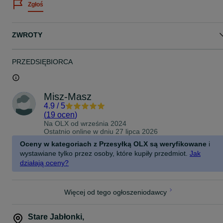
Zgłoś
ZWROTY
PRZEDSIĘBIORCA
Misz-Masz
4.9
/
5
(
19 ocen
)
Na OLX od
września 2024
Ostatnio online w dniu 27 lipca 2026
Oceny w kategoriach z Przesyłką OLX są weryfikowane
i
wystawiane tylko przez osoby, które kupiły przedmiot.
Jak
działają oceny?
Więcej od tego ogłoszeniodawcy
Stare Jabłonki
,