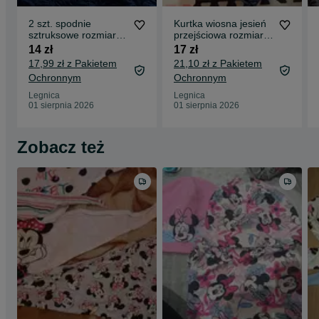
2 szt. spodnie
Kurtka wiosna jesień
sztruksowe rozmiar
przejściowa rozmiar
98-104
98
14 zł
17 zł
17,99 zł z Pakietem
21,10 zł z Pakietem
Ochronnym
Ochronnym
Legnica
Legnica
01 sierpnia 2026
01 sierpnia 2026
Zobacz też