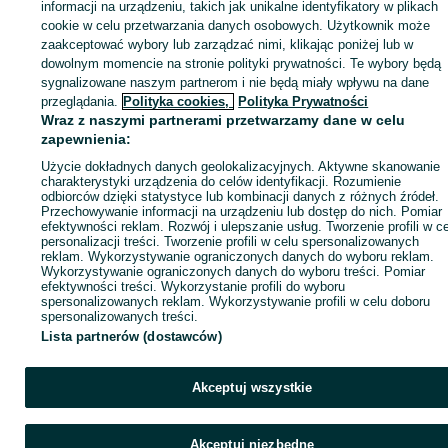
Zaloguj się lub załóż konto na OLX, aby skontaktować się z t
informacji na urządzeniu, takich jak unikalne identyfikatory w plikach
sprzedającym
cookie w celu przetwarzania danych osobowych. Użytkownik może
zaakceptować wybory lub zarządzać nimi, klikając poniżej lub w
dowolnym momencie na stronie polityki prywatności. Te wybory będą
sygnalizowane naszym partnerom i nie będą miały wpływu na dane
Zaloguj się / Załóż konto
przeglądania.
Polityka cookies,
Polityka Prywatności
Wraz z naszymi partnerami przetwarzamy dane w celu
Kup
zapewnienia:
Użycie dokładnych danych geolokalizacyjnych. Aktywne skanowanie
charakterystyki urządzenia do celów identyfikacji. Rozumienie
odbiorców dzięki statystyce lub kombinacji danych z różnych źródeł.
Przechowywanie informacji na urządzeniu lub dostęp do nich. Pomiar
efektywności reklam. Rozwój i ulepszanie usług. Tworzenie profili w c
personalizacji treści. Tworzenie profili w celu spersonalizowanych
reklam. Wykorzystywanie ograniczonych danych do wyboru reklam.
Wykorzystywanie ograniczonych danych do wyboru treści. Pomiar
efektywności treści. Wykorzystanie profili do wyboru
spersonalizowanych reklam. Wykorzystywanie profili w celu doboru
spersonalizowanych treści.
Lista partnerów (dostawców)
Akceptuj wszystkie
Akceptuj niezbędne