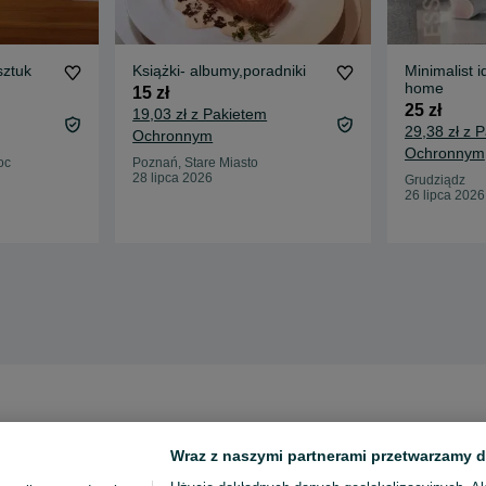
sztuk
Książki- albumy,poradniki
Minimalist i
home
15 zł
25 zł
19,03 zł z Pakietem
29,38 zł z 
Ochronnym
Ochronnym
oc
Poznań, Stare Miasto
28 lipca 2026
Grudziądz
26 lipca 2026
Wraz z naszymi partnerami przetwarzamy d