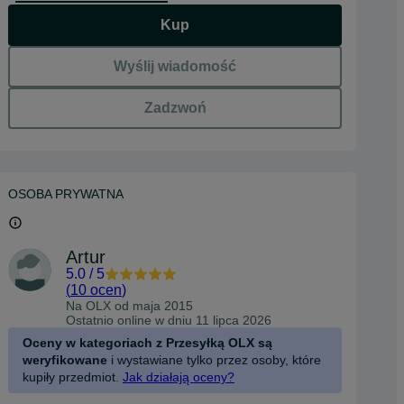
Kup
Wyślij wiadomość
Zadzwoń
OSOBA PRYWATNA
Artur
5.0
/
5
(
10 ocen
)
Na OLX od
maja 2015
Ostatnio online w dniu 11 lipca 2026
Oceny w kategoriach z Przesyłką OLX są
weryfikowane
i wystawiane tylko przez osoby, które
kupiły przedmiot.
Jak działają oceny?