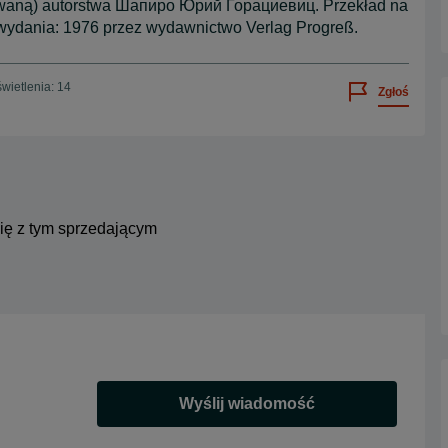
rowaną) autorstwa Шапиро Юрий Горациевиц. Przekład na
k wydania: 1976 przez wydawnictwo Verlag Progreß.
wietlenia: 14
Zgłoś
się z tym sprzedającym
Wyślij wiadomość