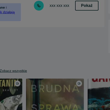
Pokaż
xxx xxx xxx
ane
i
k działają
Zobacz wszystkie