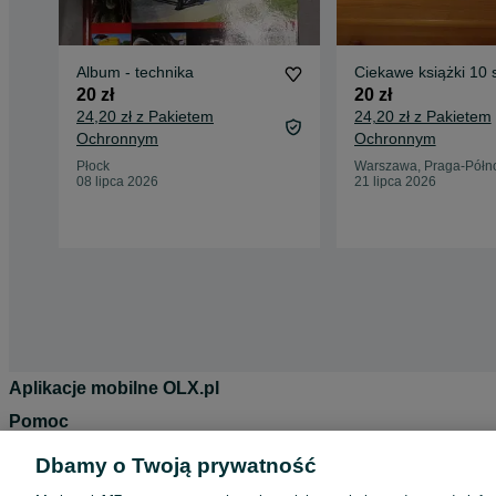
Album - technika
Ciekawe książki 10 
20 zł
20 zł
24,20 zł z Pakietem
24,20 zł z Pakietem
Ochronnym
Ochronnym
Płock
Warszawa, Praga-Półn
08 lipca 2026
21 lipca 2026
Aplikacje mobilne OLX.pl
Pomoc
Wyróżnione ogłoszenia
Dbamy o Twoją prywatność
Oferta dla firm