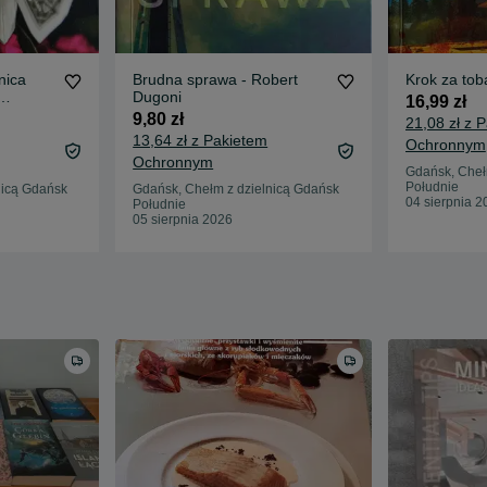
nica
Brudna sprawa - Robert
Krok za tob
Dugoni
16,99 zł
9,80 zł
21,08 zł z 
13,64 zł z Pakietem
Ochronnym
Ochronnym
Gdańsk, Cheł
Południe
nicą Gdańsk
Gdańsk, Chełm z dzielnicą Gdańsk
04 sierpnia 2
Południe
05 sierpnia 2026