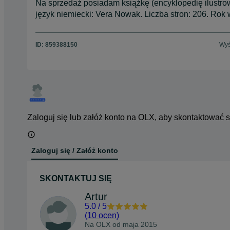
Na sprzedaż posiadam książkę (encyklopedię ilust
język niemiecki: Vera Nowak. Liczba stron: 206. Ro
ID:
859388150
Wyś
Zaloguj się lub załóż konto na OLX, aby skontaktować 
Zaloguj się / Załóż konto
SKONTAKTUJ SIĘ
Artur
5.0
/
5
(
10 ocen
)
Na OLX od
maja 2015