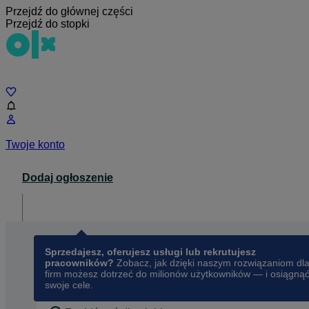
Przejdź do głównej części
Przejdź do stopki
Czat
Twoje konto
Dodaj ogłoszenie
Dla biznesu
opens in a new tab
Sprzedajesz, oferujesz usługi lub rekrutujesz
pracowników?
Zobacz, jak dzięki naszym rozwiązaniom dl
firm możesz dotrzeć do milionów użytkowników — i osiągną
swoje cele.