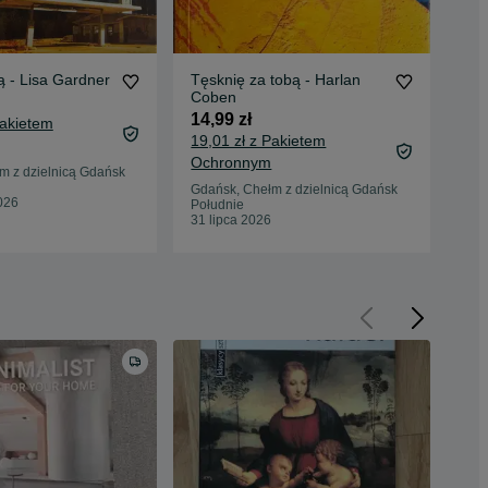
ą - Lisa Gardner
Tęsknię za tobą - Harlan
Świ
Coben
16,
14,99 zł
Pakietem
21,
19,01 zł z Pakietem
Oc
Ochronnym
m z dzielnicą Gdańsk
Gda
Poł
Gdańsk, Chełm z dzielnicą Gdańsk
026
26 
Południe
31 lipca 2026