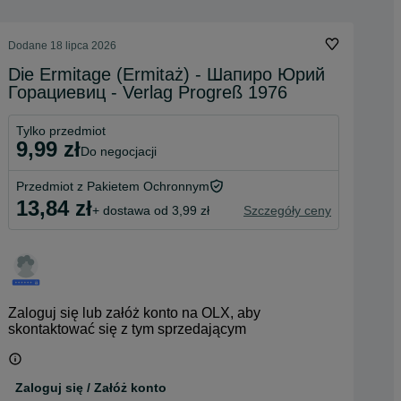
Dodane
18 lipca 2026
Die Ermitage (Ermitaż) - Шапиро Юрий
Горациевиц - Verlag Progreß 1976
Tylko przedmiot
9,99 zł
do negocjacji
Przedmiot z Pakietem Ochronnym
13,84 zł
+ dostawa od 3,99 zł
Szczegóły ceny
Zaloguj się lub załóż konto na OLX, aby
skontaktować się z tym sprzedającym
Zaloguj się / Załóż konto