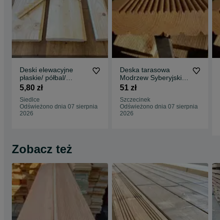
Deski elewacyjne
Deska tarasowa
płaskie/ półbal/
Modrzew Syberyjski
boazeria - różne
ryflowana/gładka
5,80 zł
51 zł
szerokości? TANIO
Siedlce
Szczecinek
Odświeżono dnia 07 sierpnia
Odświeżono dnia 07 sierpnia
2026
2026
Zobacz też