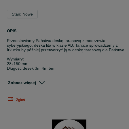
Stan: Nowe
OPIS
Przedstawiamy Państwu deskę tarasową z modrzewia
syberyjskiego, deska lita w klasie AB. Tarcice sprowadzamy z
Irkucka by później przetworzyć ją w deskę tarasową dla Państwa.
Wymiary:
28x150 mm
Długość desek 3m 4m 5m
Deski są w dwóch konfiguracjach
* drobny ryfel (prawa strona)/gruby ryfel (lewa strona)
Zobacz więcej
* gładka/gładka
suszone komorowo przy czym osiągają wilgotność +/- 12%
Zgłoś
TAŃSZE OPCJE:
- Deska klasy CD 28x150 mm dł mix(1,5 - 2,5 m)
W ofercie również legary z modrzewia syberyjskiego 50x70, 50x10
mm oraz dedykowana chemia (impregnaty, oleje) - wzornik koloró
w załączniku