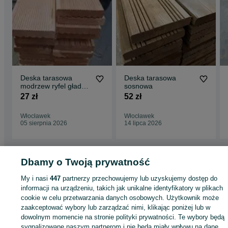
Deska tarasowa
Deska tarasowa
modrzew ryfel gładka
sosnowa
heblowana
27 zł
52 zł
elewacyjna
podłogowa szalówka
Włocławek
Włocławek
boazeria podbitka
05 sierpnia 2026
14 lipca 2026
półbal bal
Dbamy o Twoją prywatność
Strona główna
Dom i Ogród
Ogród
Architektura ogrodowa
Deski tarasowe
My i nasi
447
partnerzy przechowujemy lub uzyskujemy dostęp do
Deski tarasowe - Kujawsko-pomorskie
Deski tarasowe - Włocławek
informacji na urządzeniu, takich jak unikalne identyfikatory w plikach
cookie w celu przetwarzania danych osobowych. Użytkownik może
KATEGORIA
zaakceptować wybory lub zarządzać nimi, klikając poniżej lub w
dowolnym momencie na stronie polityki prywatności. Te wybory będą
sygnalizowane naszym partnerom i nie będą miały wpływu na dane