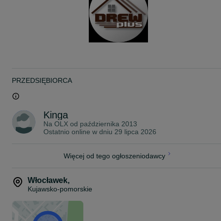
Deski modrzewiowe cechują się bardzo wysoką wytrzymałością i
dobrą odpornością na grzyby. Drewno jest odporne na wilgoć,
pasożyty i doskonale nadaje się do zastosowań na zewnątrz np.
tarasy, elewacje itp.
Podana cena w ogłoszeniu jest ceną za deskę o długości 3 m
W swojej ofercie wiele innych materiałów z drewna
Możliwy transport w różne części Polski.
Prowadzimy sprzedaż hurtową i detaliczną.
PRZEDSIĘBIORCA
Zapraszamy do kontaktu, bądź na oględziny produktu do Grodzisk
Mazowieckiego na ul. Kierlańczyków 21
Podana lokalizacja w ogłoszeniu dotyczy TYLKO transportu.
Kinga
Na OLX od
października 2013
Ostatnio online w dniu 29 lipca 2026
Więcej od tego ogłoszeniodawcy
Włocławek
,
Kujawsko-pomorskie