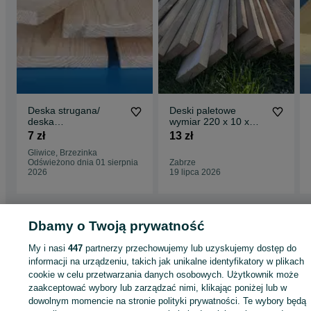
Deska strugana/
Deski paletowe
deska
wymiar 220 x 10 x
wykończeniowa/desk
2.5. 100 sztuk. 13ZŁ
7 zł
13 zł
a czołowa/deska
Sztuka
Gliwice, Brzezinka
ozdobna
Odświeżono dnia 01 sierpnia
Zabrze
2026
19 lipca 2026
Dbamy o Twoją prywatność
Strona główna
Budowa i Remont
Drewno
Deski
Deski - Śląskie
Deski -
My i nasi
447
partnerzy przechowujemy lub uzyskujemy dostęp do
Rzeczyce
informacji na urządzeniu, takich jak unikalne identyfikatory w plikach
cookie w celu przetwarzania danych osobowych. Użytkownik może
KATEGORIA
zaakceptować wybory lub zarządzać nimi, klikając poniżej lub w
dowolnym momencie na stronie polityki prywatności. Te wybory będą