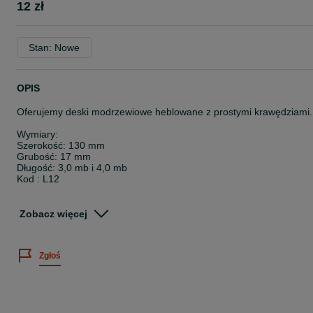
12 zł
Stan: Nowe
OPIS
Oferujemy deski modrzewiowe heblowane z prostymi krawędziami.
Wymiary:
Szerokość: 130 mm
Grubość: 17 mm
Długość: 3,0 mb i 4,0 mb
Kod : L12
Podana cena 12,00 zł brutto dotyczy 1 mb deski
Zobacz więcej
Zachęcam do odwiedzenia naszej strony internetowej:
www.drewnomark.pl
Zgłoś
Adres:
ul. Wiejska 9
44-164 Rzeczyce