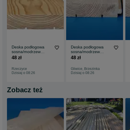
Deska podłogowa
Deska podłogowa
sosna/modrzew
sosna/modrzew
Promocja !!
Promocja !
48 zł
48 zł
Rzeczyce
Gliwice, Brzezinka
Dzisiaj o 08:26
Dzisiaj o 08:26
Zobacz też