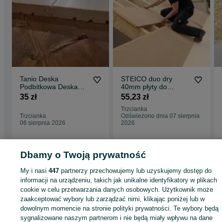
Tanio Deska
STEICO duo dry
Podbitkowa Deska
40mm płyty do
Elewacyjna Boazeria
zastosowań
35 zł
55,23 zł
pióro wpust
dachowych i
Trzcianka
ściennych
Trzcianka
Odświeżono dnia 07 sierpnia
06 sierpnia 2026
2026
Dbamy o Twoją prywatność
Strona główna
Budowa i Remont
Podłogi
Deski podłogowe
Deski
My i nasi
447
partnerzy przechowujemy lub uzyskujemy dostęp do
podłogowe - Wielkopolskie
Deski podłogowe - Trzcianka
informacji na urządzeniu, takich jak unikalne identyfikatory w plikach
cookie w celu przetwarzania danych osobowych. Użytkownik może
KATEGORIA
zaakceptować wybory lub zarządzać nimi, klikając poniżej lub w
dowolnym momencie na stronie polityki prywatności. Te wybory będą
sygnalizowane naszym partnerom i nie będą miały wpływu na dane