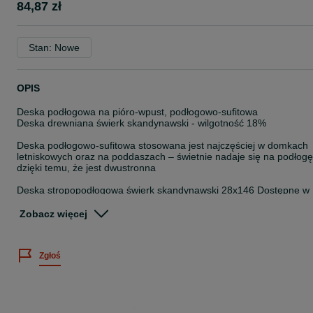
84,87 zł
Stan: Nowe
OPIS
Deska podłogowa na pióro-wpust, podłogowo-sufitowa
Deska drewniana świerk skandynawski - wilgotność 18%
Deska podłogowo-sufitowa stosowana jest najczęściej w domkach
letniskowych oraz na poddaszach – świetnie nadaje się na podłogę
dzięki temu, że jest dwustronna
Deska stropopodłogowa świerk skandynawski 28x146 Dostępne w
różnych długościach
Cena: od 84,87 zł brutto/m2
Zobacz więcej
Polska: Koszt transportu ustalany indywidualnie zależnie od
odległości i wielkości zamówienia z magazynów w Chojnicach/Pile
Zgłoś
Transport poza Polskę przy zamówieniu powyżej 10 m3 ustalany
indywidualnie zależnie od odległości i wielkości zamówienia.
W ofercie posiadamy również inne materiały dot. tarcicy, płyty
konstrukcyjnej i termoizolacyjnej a wśród nich produkty z włókna