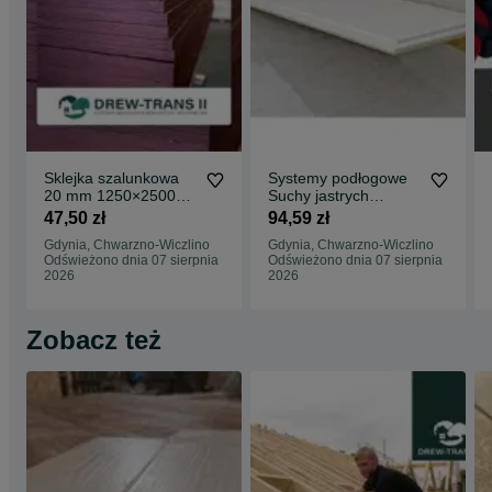
Sklejka szalunkowa
Systemy podłogowe
20 mm 1250×2500
Suchy jastrych
topolowa chińska.
Fermacell, płyty
47,50 zł
94,59 zł
Płyta szalunkowa
frezowane
Gdynia, Chwarzno-Wiczlino
Gdynia, Chwarzno-Wiczlino
ogrzewanie
Odświeżono dnia 07 sierpnia
Odświeżono dnia 07 sierpnia
2026
2026
Zobacz też