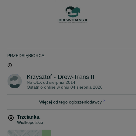
drzewnego Steico oraz płyty konstrukcyjno-budowlane (gipsowo-
włóknowe) Fermacell oraz okucia i materiały złączne.
Zapraszamy do kontaktu telefonicznego
Drew-Trans II Centrum Zaopatrzenia Meblarstwa i Budownictwa
PRZEDSIĘBIORCA
Krzysztof - Drew-Trans II
Na OLX od
sierpnia 2014
Ostatnio online w dniu 04 sierpnia 2026
Więcej od tego ogłoszeniodawcy
Trzcianka
,
Wielkopolskie