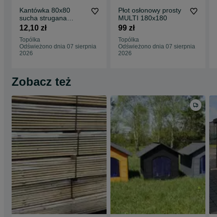
Kantówka 80x80
Płot osłonowy prosty
sucha strugana
MULTI 180x180
drewniana
12,10 zł
99 zł
Topólka
Topólka
Odświeżono dnia 07 sierpnia
Odświeżono dnia 07 sierpnia
2026
2026
Zobacz też