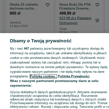
Deska 25 calówka
Nowa Buda Dla PSA
dachowa sucha
Ocieplana Drewniana
modrzew
M L Xl Różne Kolory
900 zł
499,99 zł
Polska Produkcja
523,99 zł z Pakietem
Kurtyna Pcv
Jeleśnia
Ochronnym
13 lipca 2026
Turek
09 lipca 2026
Dbamy o Twoją prywatność
My i nasi
447
partnerzy przechowujemy lub uzyskujemy dostęp do
Strona główna
Budowa i Remont
Pozostałe
Pozostałe - Kujawsko-
pomorskie
Pozostałe - Topólka
informacji na urządzeniu, takich jak unikalne identyfikatory w plikach
cookie w celu przetwarzania danych osobowych. Użytkownik może
zaakceptować wybory lub zarządzać nimi, klikając poniżej lub w
KATEGORIA
dowolnym momencie na stronie polityki prywatności. Te wybory będą
sygnalizowane naszym partnerom i nie będą miały wpływu na dane
przeglądania.
Polityka cookies,
Polityka Prywatności
ID:
899292338
Wyświetlenia: 6
Wraz z naszymi partnerami przetwarzamy dane w celu
zapewnienia:
Zadzwoń / SMS
Wyślij wiadomość
Użycie dokładnych danych geolokalizacyjnych. Aktywne skanowanie
charakterystyki urządzenia do celów identyfikacji. Rozumienie
odbiorców dzięki statystyce lub kombinacji danych z różnych źródeł.
Przechowywanie informacji na urządzeniu lub dostęp do nich. Pomiar
efektywności reklam. Rozwój i ulepszanie usług. Tworzenie profili w c