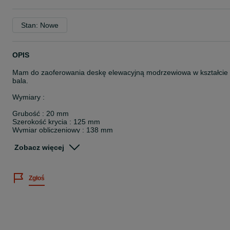
Stan: Nowe
OPIS
Mam do zaoferowania deskę elewacyjną modrzewiowa w kształcie
bala.
Wymiary :
Grubość : 20 mm
Szerokość krycia : 125 mm
Wymiar obliczeniowy : 138 mm
Długość : 4,00 m
Zobacz więcej
GAT 1-2 = 82,00 ZŁ M2 Brutto
Zachęcam do odwiedzenia naszej strony internetowej:
Zgłoś
www.drewnomark.pl
Kontakt : 6-9-8-3-3-5-2-4-7
Adres :
Rzeczyce ul Wiejska 9
44-164