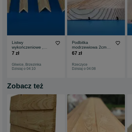
Listwy
Podbitka
wykończeniowe ,
modrzewiowa 2cm
Kątownik , Listwa
(Cena brutto)
7 zł
67 zł
płaska !! MODRZEW
!!
Gliwice, Brzezinka
Rzeczyce
Dzisiaj o 04:10
Dzisiaj o 04:08
Zobacz też