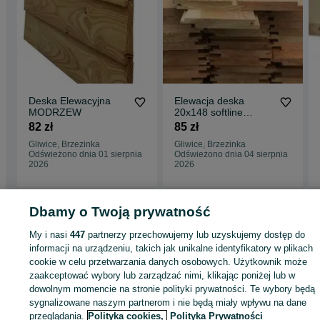
Deska Elewacyjna
Elewacja deska
MODRZEW
20x148 softline
modrzew syberyjski
82 zł
85 zł
3m, 4m, 5m
Gliwice, Brzezinka
Gliwice, Brzezinka
Odświeżono dnia 01 sierpnia
Odświeżono dnia 04 sierpnia
2026
2026
Dbamy o Twoją prywatność
Strona główna
Budowa i Remont
Ściany i elewacje
Deski elewacyjne
Deski elewacyjne - Śląskie
Deski elewacyjne - Gliwice
Deski elewacyjne -
My i nasi
447
partnerzy przechowujemy lub uzyskujemy dostęp do
Brzezinka
informacji na urządzeniu, takich jak unikalne identyfikatory w plikach
cookie w celu przetwarzania danych osobowych. Użytkownik może
zaakceptować wybory lub zarządzać nimi, klikając poniżej lub w
KATEGORIA
dowolnym momencie na stronie polityki prywatności. Te wybory będą
sygnalizowane naszym partnerom i nie będą miały wpływu na dane
ID:
987397849
Wyświetlenia: 1
przeglądania.
Polityka cookies,
Polityka Prywatności