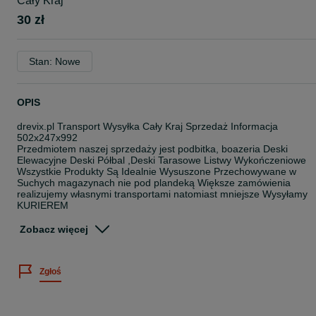
Cały Kraj
30 zł
Stan: Nowe
OPIS
drevix.pl Transport Wysyłka Cały Kraj Sprzedaż Informacja
502x247x992
Przedmiotem naszej sprzedaży jest podbitka, boazeria Deski
Elewacyjne Deski Półbal ,Deski Tarasowe Listwy Wykończeniowe
Wszystkie Produkty Są Idealnie Wysuszone Przechowywane w
Suchych magazynach nie pod plandeką Większe zamówienia
realizujemy własnymi transportami natomiast mniejsze Wysyłamy
KURIEREM
Gr 11mm szer9,6 długość 2 , 2,5mb/3mb Idealnie nadaje się na Ul
Zobacz więcej
Gr 15mm szer 9,6 cm długość 2m /2,5m /3m
Gr. 1,5cm szerk 13cm dłg. 2,5 -3-4mb
Gr. 1,9cm szeroka 13,7cm długa 3 Lub 4mb
Zgłoś
Gr. 2 cm szer. 13 cm długość 3m/4m
Gr.2.2 cm szer 12cm dłg 4 mb dwustronna profil Softlin
Grb 2,2 szer 13,7cm Profil Pół-Bal Elewacja
Grb 2,8 szer 15cm Deska Tarasowa Modrzew