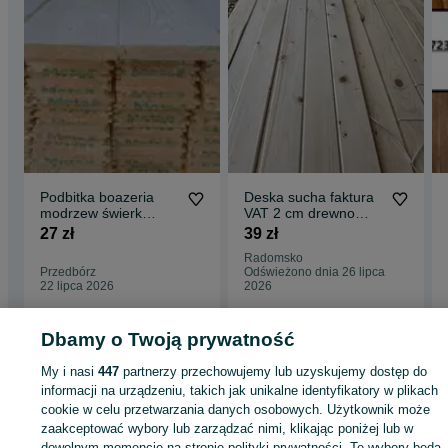
Podbitka boazeria
Deska sucha faktura
modrzew świerk
VAT 2 cm drewno
skandynawski półbal
elewacykna szalowka
27 zł
39 zł
szalówka deska
podbitka świerk pióro
Radomsko
tarasowa elewacyjna
wpost
Przedbórz
Odświeżono dnia 26 lipca
podłogowa
22 lipca 2026
2026
heblowana bal
Dbamy o Twoją prywatność
Strona główna
Dom i Ogród
Ogród
Pozostałe Ogród
Pozostałe Ogród -
Łódzkie
Pozostałe Ogród - Łódź
Pozostałe Ogród - Widzew
My i nasi
447
partnerzy przechowujemy lub uzyskujemy dostęp do
informacji na urządzeniu, takich jak unikalne identyfikatory w plikach
cookie w celu przetwarzania danych osobowych. Użytkownik może
KATEGORIA
zaakceptować wybory lub zarządzać nimi, klikając poniżej lub w
dowolnym momencie na stronie polityki prywatności. Te wybory będą