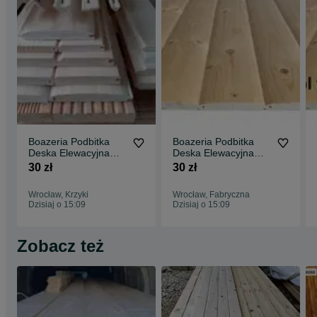
Boazeria Podbitka
Boazeria Podbitka
Deska Elewacyjna
Deska Elewacyjna
PółBal Listwy
PółBal Listwy
30 zł
30 zł
Wykończeniowe
Wykończeniowe
Kantówki Strugane
Kantówki Strugane
Wrocław, Krzyki
Wrocław, Fabryczna
Wrocław Wysyłka
Wrocław Wysyłka
Dzisiaj o 15:09
Dzisiaj o 15:09
Cała Polska
Cała Polska
Zobacz też