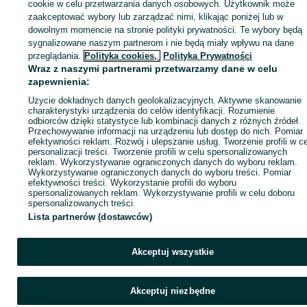
cookie w celu przetwarzania danych osobowych. Użytkownik może
KATEGORIA
zaakceptować wybory lub zarządzać nimi, klikając poniżej lub w
dowolnym momencie na stronie polityki prywatności. Te wybory będą
sygnalizowane naszym partnerom i nie będą miały wpływu na dane
ID:
985870667
Wyświetlenia: 7
przeglądania.
Polityka cookies,
Polityka Prywatności
Wraz z naszymi partnerami przetwarzamy dane w celu
zapewnienia:
Zadzwoń / SMS
Wyślij wiadomość
Użycie dokładnych danych geolokalizacyjnych. Aktywne skanowanie
charakterystyki urządzenia do celów identyfikacji. Rozumienie
odbiorców dzięki statystyce lub kombinacji danych z różnych źródeł.
Przechowywanie informacji na urządzeniu lub dostęp do nich. Pomiar
efektywności reklam. Rozwój i ulepszanie usług. Tworzenie profili w c
personalizacji treści. Tworzenie profili w celu spersonalizowanych
reklam. Wykorzystywanie ograniczonych danych do wyboru reklam.
Wykorzystywanie ograniczonych danych do wyboru treści. Pomiar
efektywności treści. Wykorzystanie profili do wyboru
spersonalizowanych reklam. Wykorzystywanie profili w celu doboru
spersonalizowanych treści.
Lista partnerów (dostawców)
Akceptuj wszystkie
Akceptuj niezbędne