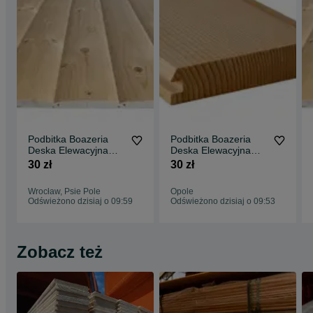
Podbitka Boazeria
Podbitka Boazeria
Deska Elewacyjna
Deska Elewacyjna
PółBal Listwy
PółBal Liatwy
30 zł
30 zł
Montażowe Kantówki
Wykończeniowe
Strugane Wrocław
Kantówki Strugane
Wrocław, Psie Pole
Opole
Wysyłka . Cały Kraj
Opole Wysyłka Cały
Odświeżono dzisiaj o 09:59
Odświeżono dzisiaj o 09:53
Kraj
Zobacz też