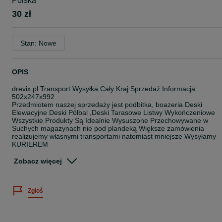
Polska
30 zł
Stan: Nowe
OPIS
drevix.pl Transport Wysyłka Cały Kraj Sprzedaż Informacja
502x247x992
Przedmiotem naszej sprzedaży jest podbitka, boazeria Deski
Elewacyjne Deski Półbal ,Deski Tarasowe Listwy Wykończeniowe
Wszystkie Produkty Są Idealnie Wysuszone Przechowywane w
Suchych magazynach nie pod plandeką Większe zamówienia
realizujemy własnymi transportami natomiast mniejsze Wysyłamy
KURIEREM
Gr 11mm szer9,6 długość 2 , 2,5mb/3mb Idealnie nadaje się na Ul
Zobacz więcej
Gr 15mm szer 9,6 cm długość 2m /2,5m /3m
Gr. 1,5cm szerk 13cm dłg. 2,5 -3-4mb
Gr. 1,9cm szeroka 13,7cm długa 3 Lub 4mb
Zgłoś
Gr. 2 cm szer. 13 cm długość 3m/4m
Gr.2.2 cm szer 12cm dłg 4 mb dwustronna profil Softlin
Grb 2,2 szer 13,7cm Profil Pół-Bal Elewacja
Grb 2,8 szer 15cm Deska Tarasowa Modrzew