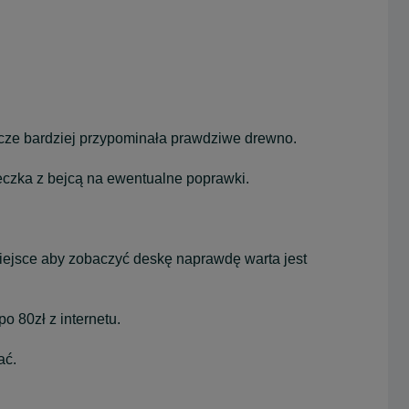
zcze bardziej przypominała prawdziwe drewno.
zka z bejcą na ewentualne poprawki.
miejsce aby zobaczyć deskę naprawdę warta jest
o 80zł z internetu.
ać.