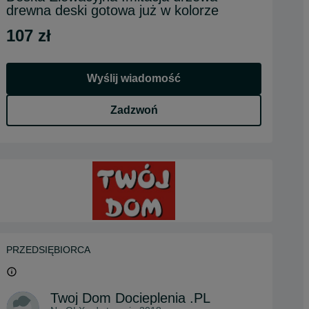
drewna deski gotowa już w kolorze
107 zł
Wyślij wiadomość
Zadzwoń
PRZEDSIĘBIORCA
Twoj Dom Docieplenia .PL