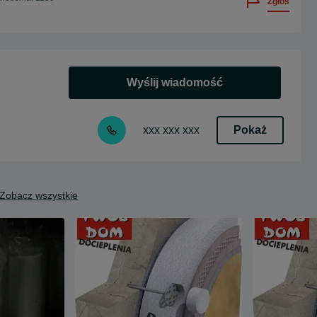
Zgłoś
Wyślij wiadomość
Pokaż
xxx xxx xxx
Zobacz wszystkie