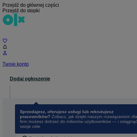
Przejdź do głównej części
Przejdź do stopki
Czat
Twoje konto
Dodaj ogłoszenie
Dla biznesu
opens in a new tab
Sprzedajesz, oferujesz usługi lub rekrutujesz
pracowników?
Zobacz, jak dzięki naszym rozwiązaniom dl
firm możesz dotrzeć do milionów użytkowników — i osiągną
swoje cele.