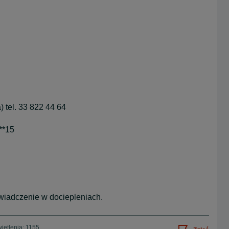
 tel. 33 822 44 64
**15
iadczenie w dociepleniach.
ietlenia: 1155