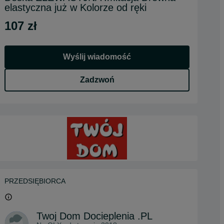
elastyczna już w Kolorze od ręki
107 zł
Wyślij wiadomość
Zadzwoń
PRZEDSIĘBIORCA
Twoj Dom Docieplenia .PL