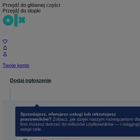
Przejdź do głównej części
Przejdź do stopki
Czat
Twoje konto
Dodaj ogłoszenie
Dla biznesu
opens in a new tab
Sprzedajesz, oferujesz usługi lub rekrutujesz
pracowników?
Zobacz, jak dzięki naszym rozwiązaniom dl
firm możesz dotrzeć do milionów użytkowników — i osiągną
swoje cele.