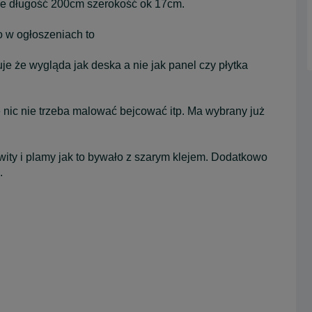
ne długość 200cm szerokość ok 17cm.
o w ogłoszeniach to
że wygląda jak deska a nie jak panel czy płytka
 nic nie trzeba malować bejcować itp. Ma wybrany już
ity i plamy jak to bywało z szarym klejem. Dodatkowo
.