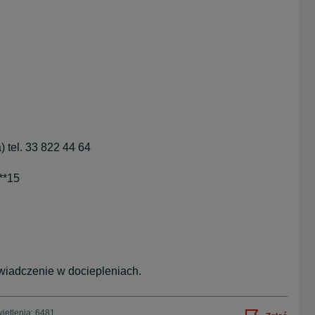
 tel. 33 822 44 64
**15
iadczenie w dociepleniach.
ietlenia: 6481