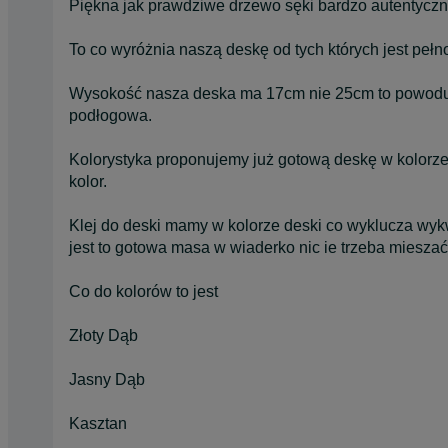
Piękna jak prawdziwe drzewo sęki bardzo autentycz
To co wyróżnia naszą deskę od tych których jest pełn
Wysokość nasza deska ma 17cm nie 25cm to powoduje 
podłogowa.
Kolorystyka proponujemy już gotową deskę w kolorze
kolor.
Klej do deski mamy w kolorze deski co wyklucza wykw
jest to gotowa masa w wiaderko nic ie trzeba mieszać
Co do kolorów to jest
Złoty Dąb
Jasny Dąb
Kasztan