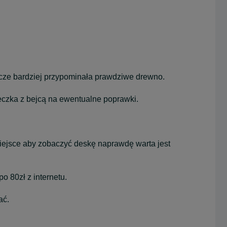
zcze bardziej przypominała prawdziwe drewno.
zka z bejcą na ewentualne poprawki.
miejsce aby zobaczyć deskę naprawdę warta jest
o 80zł z internetu.
ać.