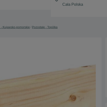
e - Kujawsko-pomorskie
Pozostałe - Topólka