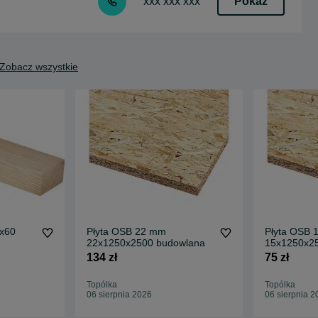
Pokaż
xxx xxx xxx
Zobacz wszystkie
0x60
Płyta OSB 22 mm
Płyta OSB 
22x1250x2500 budowlana
15x1250x2
134 zł
75 zł
Topólka
Topólka
06 sierpnia 2026
06 sierpnia 2