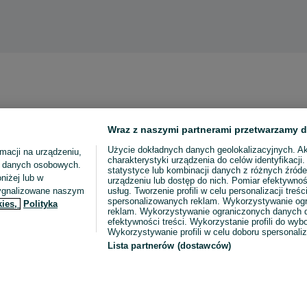
Wraz z naszymi partnerami przetwarzamy d
Użycie dokładnych danych geolokalizacyjnych. A
macji na urządzeniu,
charakterystyki urządzenia do celów identyfikacji
ia danych osobowych.
statystyce lub kombinacji danych z różnych źróde
niżej lub w
urządzeniu lub dostęp do nich. Pomiar efektywnoś
sygnalizowane naszym
usług. Tworzenie profili w celu personalizacji treści
spersonalizowanych reklam. Wykorzystywanie og
kies,
Polityka
reklam. Wykorzystywanie ograniczonych danych d
efektywności treści. Wykorzystanie profili do wy
Wykorzystywanie profili w celu doboru spersonali
Lista partnerów (dostawców)