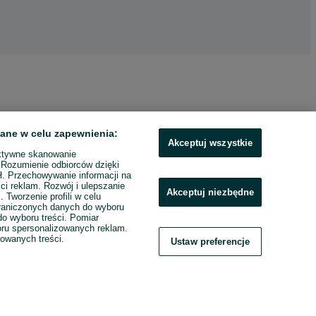
ane w celu zapewnienia:
Akceptuj wszystkie
ktywne skanowanie
. Rozumienie odbiorców dzięki
ł. Przechowywanie informacji na
ci reklam. Rozwój i ulepszanie
Akceptuj niezbędne
. Tworzenie profili w celu
raniczonych danych do wyboru
o wyboru treści. Pomiar
boru spersonalizowanych reklam.
zowanych treści.
Ustaw preferencje