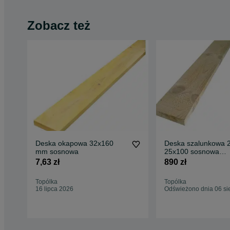
Zobacz też
Deska okapowa 32x160
Deska szalunkowa 
mm sosnowa
25x100 sosnowa
budowlana 890 zł
7,63 zł
890 zł
Topólka
Topólka
16 lipca 2026
Odświeżono dnia 06 si