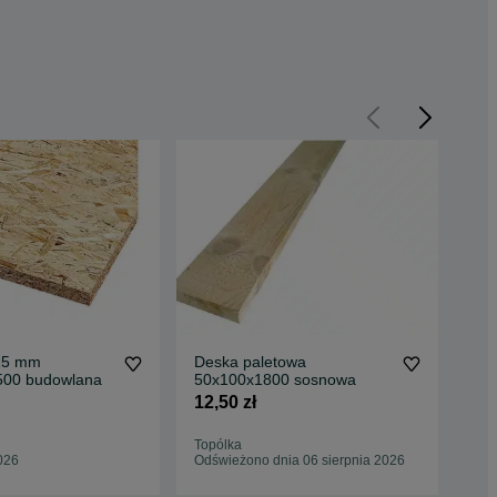
15 mm
Deska paletowa
De
500 budowlana
50x100x1800 sosnowa
25
bud
12,50 zł
890
Topólka
Top
026
Odświeżono dnia 06 sierpnia 2026
Odś