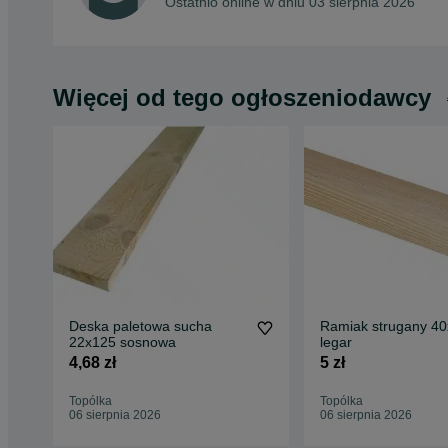
Ostatnio online w dniu 03 sierpnia 2026
Więcej od tego ogłoszeniodawcy
Deska paletowa sucha
Ramiak strugany 4
22x125 sosnowa
legar
4,68 zł
5 zł
Topólka
Topólka
06 sierpnia 2026
06 sierpnia 2026