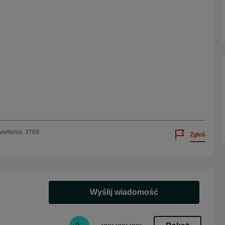
ietlenia: 3769
Zgłoś
Wyślij wiadomość