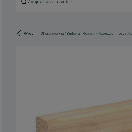
Wróć
Strona główna
Budowa i Remont
Pozostałe
Pozostał