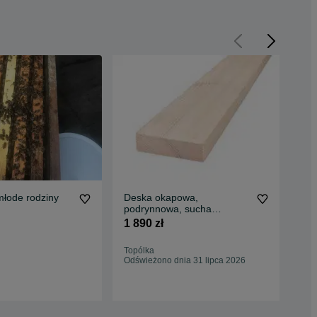
łode rodziny
Deska okapowa,
Płot
podrynnowa, sucha
MU
strugana 40x160x4000
Lis
1 890 zł
109
Topólka
Top
Odświeżono dnia 31 lipca 2026
Odś