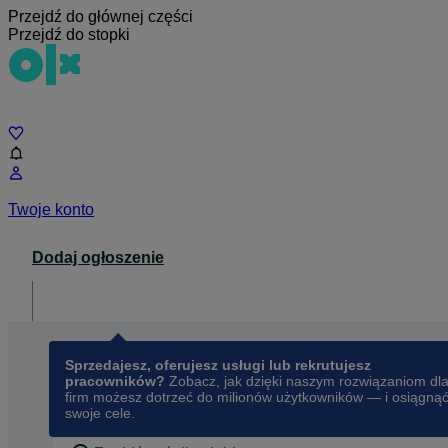
Przejdź do głównej części
Przejdź do stopki
Czat
Twoje konto
Dodaj ogłoszenie
Dla biznesu
opens in a new tab
Sprzedajesz, oferujesz usługi lub rekrutujesz
pracowników?
Zobacz, jak dzięki naszym rozwiązaniom dl
firm możesz dotrzeć do milionów użytkowników — i osiągną
swoje cele.