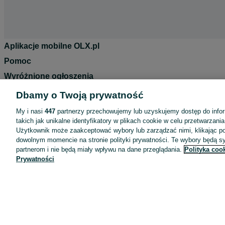
Aplikacje mobilne OLX.pl
Pomoc
Wyróżnione ogłoszenia
Oferta dla firm
Dbamy o Twoją prywatność
Blog
My i nasi
447
partnerzy przechowujemy lub uzyskujemy dostęp do infor
Regulamin
takich jak unikalne identyfikatory w plikach cookie w celu przetwarzan
Użytkownik może zaakceptować wybory lub zarządzać nimi, klikając po
Polityka prywatności
dowolnym momencie na stronie polityki prywatności. Te wybory będą 
partnerom i nie będą miały wpływu na dane przeglądania.
Polityka coo
Reklama
Prywatności
Informacja o realizowanej strategii podatkowej
Ustawienia plików cookie
Zasady bezpieczeństwa
Mapa kategorii