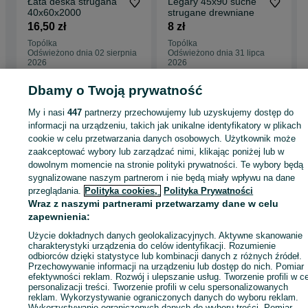
Łata deska strugana
Legary 45x90 suche
40x60x2000
strugane drewniane
16,50 zł
8 zł
Topólka
Topólka
Odświeżono dnia 02 sierpnia
Odświeżono dnia 31 lipca
2026
2026
Dbamy o Twoją prywatność
My i nasi
447
partnerzy przechowujemy lub uzyskujemy dostęp do
Strona główna
Budowa i Remont
Drewno
Deski
Deski - Kujawsko-
informacji na urządzeniu, takich jak unikalne identyfikatory w plikach
pomorskie
Deski - Topólka
cookie w celu przetwarzania danych osobowych. Użytkownik może
zaakceptować wybory lub zarządzać nimi, klikając poniżej lub w
KATEGORIA
dowolnym momencie na stronie polityki prywatności. Te wybory będą
sygnalizowane naszym partnerom i nie będą miały wpływu na dane
przeglądania.
Polityka cookies,
Polityka Prywatności
ID:
804574754
Wyświetlenia: 17
Wraz z naszymi partnerami przetwarzamy dane w celu
zapewnienia:
Użycie dokładnych danych geolokalizacyjnych. Aktywne skanowanie
Zadzwoń / SMS
Wyślij wiadomość
charakterystyki urządzenia do celów identyfikacji. Rozumienie
odbiorców dzięki statystyce lub kombinacji danych z różnych źródeł.
Przechowywanie informacji na urządzeniu lub dostęp do nich. Pomiar
efektywności reklam. Rozwój i ulepszanie usług. Tworzenie profili w c
personalizacji treści. Tworzenie profili w celu spersonalizowanych
reklam. Wykorzystywanie ograniczonych danych do wyboru reklam.
Wykorzystywanie ograniczonych danych do wyboru treści. Pomiar