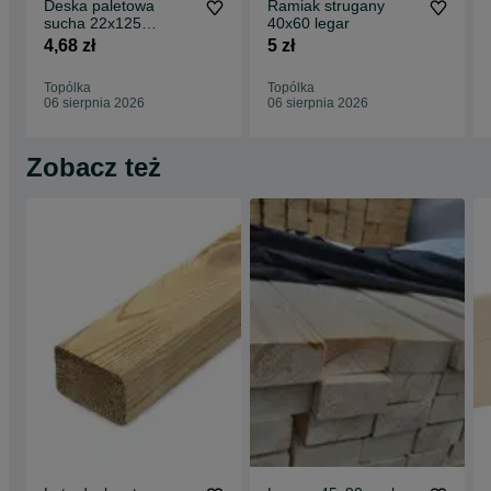
Deska paletowa
Ramiak strugany
sucha 22x125
40x60 legar
sosnowa
4,68 zł
5 zł
Topólka
Topólka
06 sierpnia 2026
06 sierpnia 2026
Zobacz też