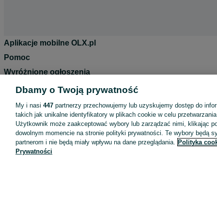
Aplikacje mobilne OLX.pl
Pomoc
Wyróżnione ogłoszenia
Oferta dla firm
Dbamy o Twoją prywatność
Blog
My i nasi
447
partnerzy przechowujemy lub uzyskujemy dostęp do infor
takich jak unikalne identyfikatory w plikach cookie w celu przetwarzan
Regulamin
Użytkownik może zaakceptować wybory lub zarządzać nimi, klikając po
Polityka prywatności
dowolnym momencie na stronie polityki prywatności. Te wybory będą 
partnerom i nie będą miały wpływu na dane przeglądania.
Polityka coo
Reklama
Prywatności
Informacja o realizowanej strategii podatkowej
Ustawienia plików cookie
Zasady bezpieczeństwa
Mapa kategorii