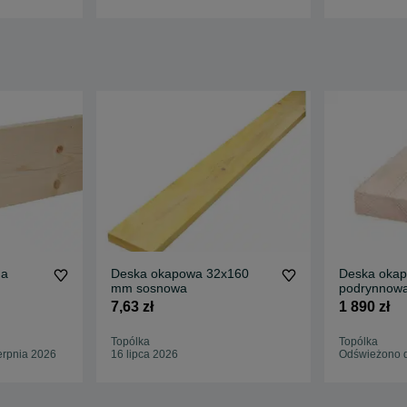
ha
Deska okapowa 32x160
Deska okap
mm sosnowa
podrynnowa
strugana 4
7,63 zł
1 890 zł
Topólka
Topólka
erpnia 2026
16 lipca 2026
Odświeżono dz