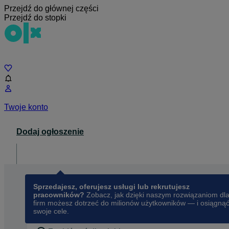
Przejdź do głównej części
Przejdź do stopki
Czat
Twoje konto
Dodaj ogłoszenie
Dla biznesu
opens in a new tab
Sprzedajesz, oferujesz usługi lub rekrutujesz
pracowników?
Zobacz, jak dzięki naszym rozwiązaniom dl
firm możesz dotrzeć do milionów użytkowników — i osiągną
swoje cele.