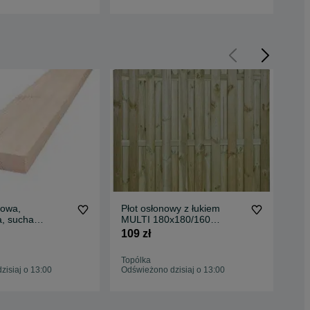
owa,
Płot osłonowy z łukiem
De
, sucha
MULTI 180x180/160
25
0x160x4000
Listwowy
bud
109 zł
890
Topólka
Top
isiaj o 13:00
Odświeżono dzisiaj o 13:00
Odś