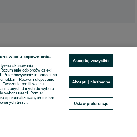
ane w celu zapewnienia:
Akceptuj wszystkie
ktywne skanowanie
. Rozumienie odbiorców dzięki
ł. Przechowywanie informacji na
ci reklam. Rozwój i ulepszanie
Akceptuj niezbędne
. Tworzenie profili w celu
raniczonych danych do wyboru
o wyboru treści. Pomiar
boru spersonalizowanych reklam.
zowanych treści.
Ustaw preferencje