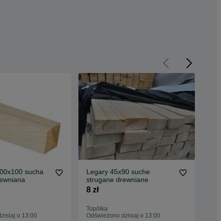
00x100 sucha
Legary 45x90 suche
Pło
rewniana
strugane drewniane
PA
8 zł
159
Topólka
Top
isiaj o 13:00
Odświeżono dzisiaj o 13:00
Odś