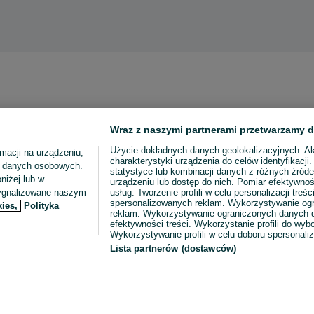
Wraz z naszymi partnerami przetwarzamy d
Użycie dokładnych danych geolokalizacyjnych. A
macji na urządzeniu,
charakterystyki urządzenia do celów identyfikacji
ia danych osobowych.
statystyce lub kombinacji danych z różnych źróde
niżej lub w
urządzeniu lub dostęp do nich. Pomiar efektywnoś
sygnalizowane naszym
usług. Tworzenie profili w celu personalizacji treści
spersonalizowanych reklam. Wykorzystywanie og
kies,
Polityka
reklam. Wykorzystywanie ograniczonych danych d
efektywności treści. Wykorzystanie profili do wy
Wykorzystywanie profili w celu doboru spersonali
Lista partnerów (dostawców)