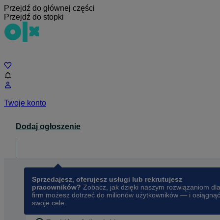
Przejdź do głównej części
Przejdź do stopki
Czat
Twoje konto
Dodaj ogłoszenie
Dla biznesu
opens in a new tab
Sprzedajesz, oferujesz usługi lub rekrutujesz
pracowników?
Zobacz, jak dzięki naszym rozwiązaniom dl
firm możesz dotrzeć do milionów użytkowników — i osiągną
swoje cele.