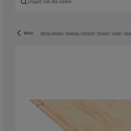
Wróć
Strona główna
Budowa i Remont
Drewno
Deski
Desk