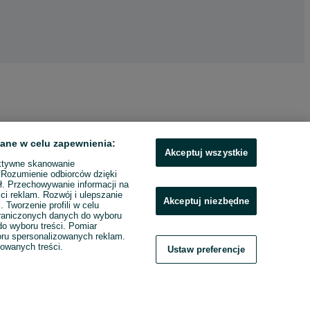
ane w celu zapewnienia:
Akceptuj wszystkie
ktywne skanowanie
. Rozumienie odbiorców dzięki
ł. Przechowywanie informacji na
ci reklam. Rozwój i ulepszanie
Akceptuj niezbędne
. Tworzenie profili w celu
raniczonych danych do wyboru
o wyboru treści. Pomiar
boru spersonalizowanych reklam.
zowanych treści.
Ustaw preferencje