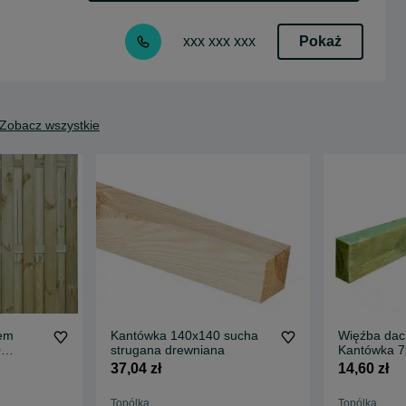
Pokaż
xxx xxx xxx
Zobacz wszystkie
Kantówka 140x140 sucha
Więźba da
0
strugana drewniana
Kantówka 7
37,04 zł
14,60 zł
Topólka
Topólka