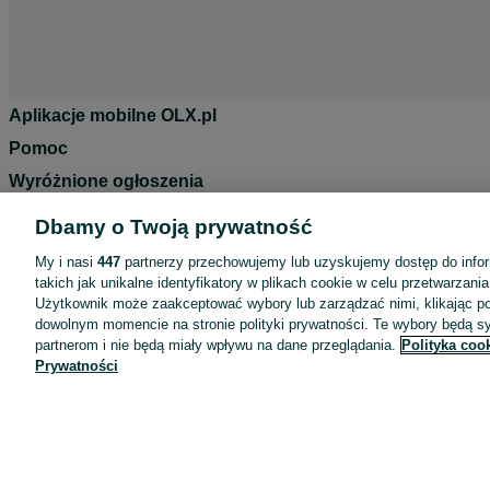
Aplikacje mobilne OLX.pl
Pomoc
Wyróżnione ogłoszenia
Oferta dla firm
Dbamy o Twoją prywatność
Blog
My i nasi
447
partnerzy przechowujemy lub uzyskujemy dostęp do infor
Regulamin
takich jak unikalne identyfikatory w plikach cookie w celu przetwarzan
Użytkownik może zaakceptować wybory lub zarządzać nimi, klikając po
Polityka prywatności
dowolnym momencie na stronie polityki prywatności. Te wybory będą 
Reklama
partnerom i nie będą miały wpływu na dane przeglądania.
Polityka coo
Prywatności
Informacja o realizowanej strategii podatkowej
Ustawienia plików cookie
Zasady bezpieczeństwa
Mapa kategorii