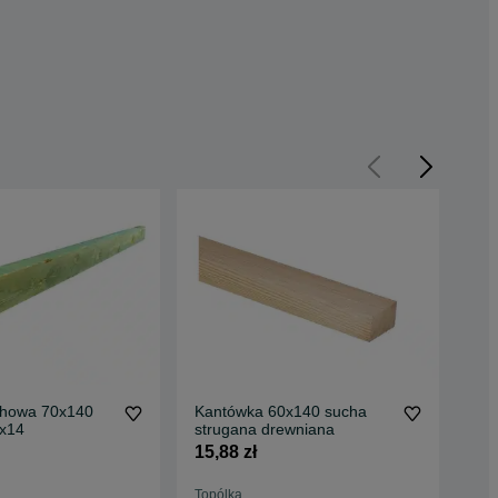
chowa 70x140
Kantówka 60x140 sucha
Des
x14
strugana drewniana
wia
15,88 zł
1 8
Topólka
Top