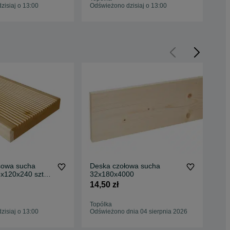
isiaj o 13:00
Odświeżono dzisiaj o 13:00
Odś
sowa sucha
Deska czołowa sucha
Pł
8x120x240 szt
32x180x4000
22
A
14,50 zł
134
Topólka
Top
isiaj o 13:00
Odświeżono dnia 04 sierpnia 2026
06 