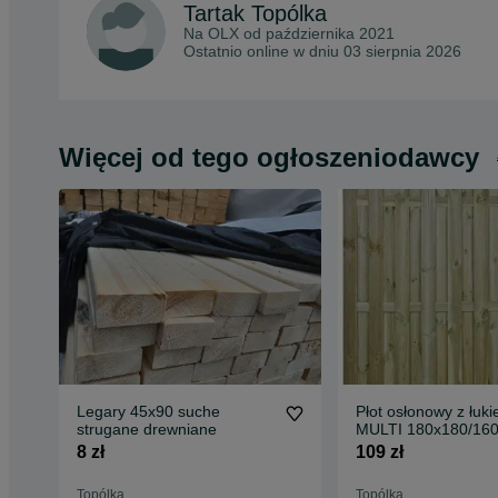
Tartak Topólka
Na OLX od
października 2021
Ostatnio online w dniu 03 sierpnia 2026
Więcej od tego ogłoszeniodawcy
Legary 45x90 suche
Płot osłonowy z łukiem
strugane drewniane
MULTI 180x180/16
Listwowy
8 zł
109 zł
Topólka
Topólka