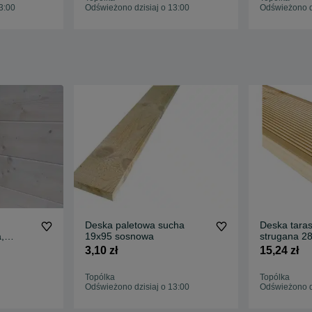
3:00
Odświeżono dzisiaj o 13:00
Odświeżono dz
Deska paletowa sucha
Deska tara
,
19x95 sosnowa
strugana 2
ne
PROMOCJ
3,10 zł
15,24 zł
Topólka
Topólka
Odświeżono dzisiaj o 13:00
Odświeżono dz