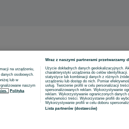
Wraz z naszymi partnerami przetwarzamy d
Użycie dokładnych danych geolokalizacyjnych. A
macji na urządzeniu,
charakterystyki urządzenia do celów identyfikacji
ia danych osobowych.
statystyce lub kombinacji danych z różnych źróde
niżej lub w
urządzeniu lub dostęp do nich. Pomiar efektywnoś
sygnalizowane naszym
usług. Tworzenie profili w celu personalizacji treści
spersonalizowanych reklam. Wykorzystywanie og
kies,
Polityka
reklam. Wykorzystywanie ograniczonych danych d
efektywności treści. Wykorzystanie profili do wy
Wykorzystywanie profili w celu doboru spersonali
Lista partnerów (dostawców)