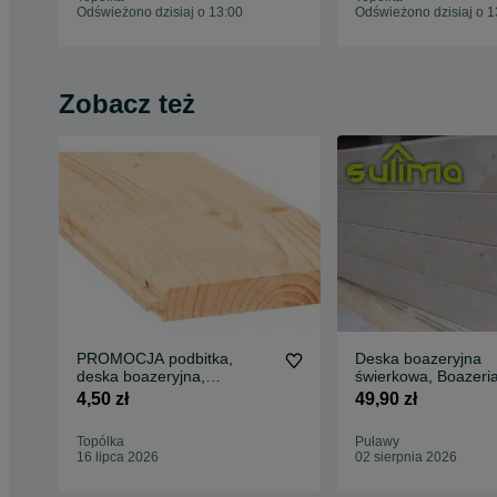
Odświeżono dzisiaj o 13:00
Odświeżono dzisiaj o 1
Zobacz też
PROMOCJA podbitka,
Deska boazeryjna
deska boazeryjna,
świerkowa, Boazeria
domkowa 19x121x4000
Drewno konstrukcyj
4,50 zł
49,90 zł
PROMOCJA
Szwedzkie
Topólka
Puławy
16 lipca 2026
02 sierpnia 2026