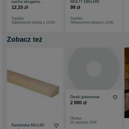
sucha strugana
MULTI 180x180
drewniana
12,10 zł
99 zł
Topólka
Topólka
Odświeżono dzisiaj o 13:00
Odświeżono dzisiaj o 13:00
Zobacz też
Deski jesionowe .
2 000 zł
Olsztyn
02 sierpnia 2026
Kantówka 60x140