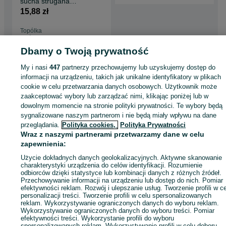
sucha strugana
drewniana
15,88 zł
Topólka
Odświeżono dzisiaj o 13:00
Dbamy o Twoją prywatność
My i nasi
447
partnerzy przechowujemy lub uzyskujemy dostęp do
Strona główna
Budowa i Remont
Drewno
Deski
Deski - Kujawsko-
informacji na urządzeniu, takich jak unikalne identyfikatory w plikach
pomorskie
Deski - Topólka
cookie w celu przetwarzania danych osobowych. Użytkownik może
zaakceptować wybory lub zarządzać nimi, klikając poniżej lub w
dowolnym momencie na stronie polityki prywatności. Te wybory będą
KATEGORIA
sygnalizowane naszym partnerom i nie będą miały wpływu na dane
przeglądania.
Polityka cookies,
Polityka Prywatności
ID:
891822334
Wyświetlenia: 1
Wraz z naszymi partnerami przetwarzamy dane w celu
zapewnienia:
Użycie dokładnych danych geolokalizacyjnych. Aktywne skanowanie
Zadzwoń / SMS
Wyślij wiadomość
charakterystyki urządzenia do celów identyfikacji. Rozumienie
odbiorców dzięki statystyce lub kombinacji danych z różnych źródeł.
Przechowywanie informacji na urządzeniu lub dostęp do nich. Pomiar
efektywności reklam. Rozwój i ulepszanie usług. Tworzenie profili w c
personalizacji treści. Tworzenie profili w celu spersonalizowanych
reklam. Wykorzystywanie ograniczonych danych do wyboru reklam.
Wykorzystywanie ograniczonych danych do wyboru treści. Pomiar
efektywności treści. Wykorzystanie profili do wyboru
spersonalizowanych reklam. Wykorzystywanie profili w celu doboru