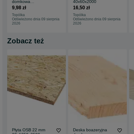
domkowa
40x60x2000
22x120x2000 szt
9,98 zł
16,50 zł
PROMOCJA
Topólka
Topólka
Odświeżono dnia 09 sierpnia
Odświeżono dnia 09 sierpnia
2026
2026
Zobacz też
Płyta OSB 22 mm
Deska boazeryjna