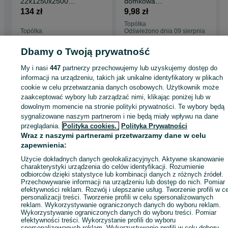
22x1250x2500
domkowa
budowlana
22x120x2000 szt
134 zł
9,98 zł
PROMOCJA
Topólka
Topólka
Odświeżono dnia 09 sierpnia
06 sierpnia 2026
2026
Dbamy o Twoją prywatność
My i nasi
447
partnerzy przechowujemy lub uzyskujemy dostęp do
Strona główna
Budowa i Remont
Pozostałe
Pozostałe - Kujawsko-
informacji na urządzeniu, takich jak unikalne identyfikatory w plikach
pomorskie
Pozostałe - Topólka
cookie w celu przetwarzania danych osobowych. Użytkownik może
zaakceptować wybory lub zarządzać nimi, klikając poniżej lub w
dowolnym momencie na stronie polityki prywatności. Te wybory będą
KATEGORIA
sygnalizowane naszym partnerom i nie będą miały wpływu na dane
przeglądania.
Polityka cookies,
Polityka Prywatności
ID:
838150519
Wyświetlenia: 3
Wraz z naszymi partnerami przetwarzamy dane w celu
zapewnienia:
Użycie dokładnych danych geolokalizacyjnych. Aktywne skanowanie
Zadzwoń / SMS
Wyślij wiadomość
charakterystyki urządzenia do celów identyfikacji. Rozumienie
odbiorców dzięki statystyce lub kombinacji danych z różnych źródeł.
Przechowywanie informacji na urządzeniu lub dostęp do nich. Pomiar
efektywności reklam. Rozwój i ulepszanie usług. Tworzenie profili w c
personalizacji treści. Tworzenie profili w celu spersonalizowanych
reklam. Wykorzystywanie ograniczonych danych do wyboru reklam.
Wykorzystywanie ograniczonych danych do wyboru treści. Pomiar
efektywności treści. Wykorzystanie profili do wyboru
spersonalizowanych reklam. Wykorzystywanie profili w celu doboru