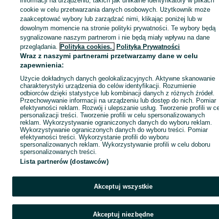
informacji na urządzeniu, takich jak unikalne identyfikatory w plikach
cookie w celu przetwarzania danych osobowych. Użytkownik może
KATEGORIA
zaakceptować wybory lub zarządzać nimi, klikając poniżej lub w
dowolnym momencie na stronie polityki prywatności. Te wybory będą
sygnalizowane naszym partnerom i nie będą miały wpływu na dane
ID:
896531379
Wyświetlenia: 4
przeglądania.
Polityka cookies,
Polityka Prywatności
Wraz z naszymi partnerami przetwarzamy dane w celu
zapewnienia:
Zadzwoń / SMS
Wyślij wiadomość
Użycie dokładnych danych geolokalizacyjnych. Aktywne skanowanie
charakterystyki urządzenia do celów identyfikacji. Rozumienie
odbiorców dzięki statystyce lub kombinacji danych z różnych źródeł.
Przechowywanie informacji na urządzeniu lub dostęp do nich. Pomiar
efektywności reklam. Rozwój i ulepszanie usług. Tworzenie profili w c
personalizacji treści. Tworzenie profili w celu spersonalizowanych
reklam. Wykorzystywanie ograniczonych danych do wyboru reklam.
Wykorzystywanie ograniczonych danych do wyboru treści. Pomiar
efektywności treści. Wykorzystanie profili do wyboru
spersonalizowanych reklam. Wykorzystywanie profili w celu doboru
spersonalizowanych treści.
Lista partnerów (dostawców)
Akceptuj wszystkie
Akceptuj niezbędne