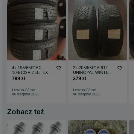
4x 195/65R16C
2x 205/55R16 91T
104/102R ZEETEX
UNIROYAL WINTER
CT7000 opony letnie
EXPERT opony
799 zł
379 zł
DEMO
zimowe M+S 3PMSF
Leszno Górne
Leszno Górne
06 sierpnia 2026
06 sierpnia 2026
Zobacz też