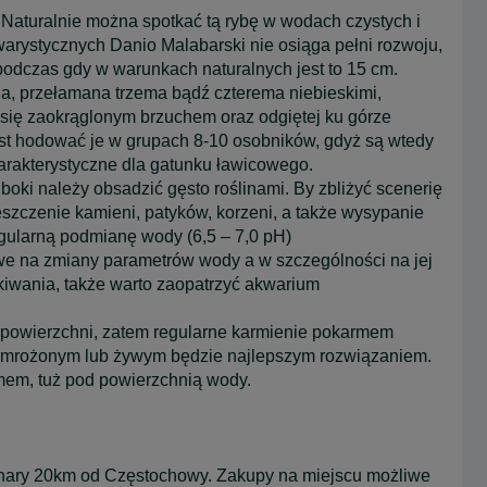
. Naturalnie można spotkać tą rybę w wodach czystych i
arystycznych Danio Malabarski nie osiąga pełni rozwoju,
odczas gdy w warunkach naturalnych jest to 15 cm.
na, przełamana trzema bądź czterema niebieskimi,
się zaokrąglonym brzuchem oraz odgiętej ku górze
est hodować je w grupach 8-10 osobników, gdyż są wtedy
arakterystyczne dla gatunku ławicowego.
oki należy obsadzić gęsto roślinami. By zbliżyć scenerię
szczenie kamieni, patyków, korzeni, a także wysypanie
egularną podmianę wody (6,5 – 7,0 pH)
iwe na zmiany parametrów wody a w szczególności na jej
kiwania, także warto zaopatrzyć akwarium
a powierzchni, zatem regularne karmienie pokarmem
 mrożonym lub żywym będzie najlepszym rozwiązaniem.
rmem, tuż pod powierzchnią wody.
chary 20km od Częstochowy. Zakupy na miejscu możliwe