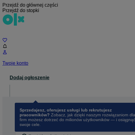
Przejdź do głównej części
Przejdź do stopki
Czat
Twoje konto
Dodaj ogłoszenie
Dla biznesu
opens in a new tab
Sprzedajesz, oferujesz usługi lub rekrutujesz
pracowników?
Zobacz, jak dzięki naszym rozwiązaniom dl
firm możesz dotrzeć do milionów użytkowników — i osiągną
swoje cele.