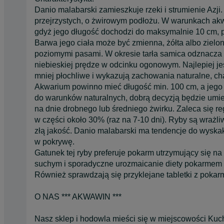
Danio malabarski zamieszkuje rzeki i strumienie Azji
przejrzystych, o żwirowym podłożu. W warunkach akw
gdyż jego długość dochodzi do maksymalnie 10 cm, p
Barwa jego ciała może być zmienna, żółta albo zielo
poziomymi pasami. W okresie tarła samica odznacza 
niebieskiej prędze w odcinku ogonowym. Najlepiej j
mniej płochliwe i wykazują zachowania naturalne, ch
Akwarium powinno mieć długość min. 100 cm, a jego b
do warunków naturalnych, dobrą decyzją będzie umie
na dnie drobnego lub średniego żwirku. Zaleca się r
w części około 30% (raz na 7-10 dni). Ryby są wrażl
złą jakość. Danio malabarski ma tendencje do wyska
w pokrywę.
Gatunek tej ryby preferuje pokarm utrzymujący się n
suchym i sporadyczne urozmaicanie diety pokarmem
Również sprawdzają się przyklejane tabletki z poka
O NAS *** AKWAWIN ***
Nasz sklep i hodowla mieści się w miejscowości Ku