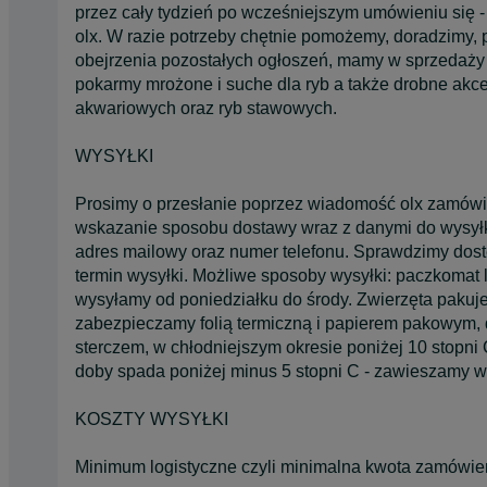
przez cały tydzień po wcześniejszym umówieniu się -
olx. W razie potrzeby chętnie pomożemy, doradzimy,
obejrzenia pozostałych ogłoszeń, mamy w sprzedaży
pokarmy mrożone i suche dla ryb a także drobne akce
akwariowych oraz ryb stawowych.
WYSYŁKI
Prosimy o przesłanie poprzez wiadomość olx zamówien
wskazanie sposobu dostawy wraz z danymi do wysyłki
adres mailowy oraz numer telefonu. Sprawdzimy dostę
termin wysyłki. Możliwe sposoby wysyłki: paczkomat l
wysyłamy od poniedziałku do środy. Zwierzęta pakuj
zabezpieczamy folią termiczną i papierem pakowym,
sterczem, w chłodniejszym okresie poniżej 10 stopn
doby spada poniżej minus 5 stopni C - zawieszamy wy
KOSZTY WYSYŁKI
Minimum logistyczne czyli minimalna kwota zamówienia