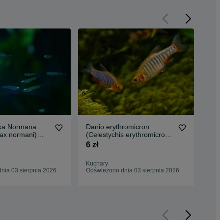
ka Normana
Danio erythromicron
Brz
ax normani)
(Celestychis erythromicron)
(Pu
AKWAWIN
WYSYŁKA AKWAWIN
WY
6 zł
6 z
Kuchary
Kuc
nia 03 sierpnia 2026
Odświeżono dnia 03 sierpnia 2026
Odś