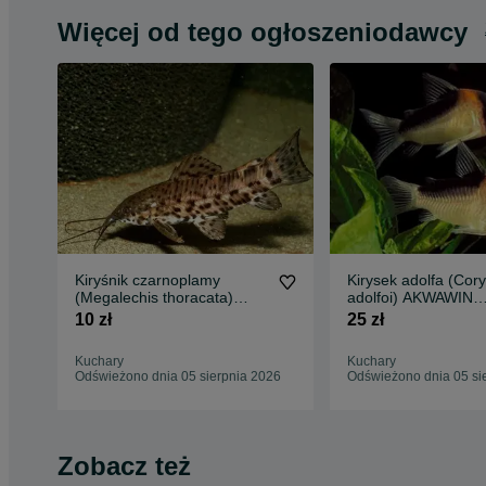
Więcej od tego ogłoszeniodawcy
Kiryśnik czarnoplamy
Kirysek adolfa (Cor
(Megalechis thoracata)
adolfoi) AKWAWIN
WYSYŁKA AKWAWIN
WYSYŁKA
10 zł
25 zł
Kuchary
Kuchary
Odświeżono dnia 05 sierpnia 2026
Odświeżono dnia 05 si
Zobacz też