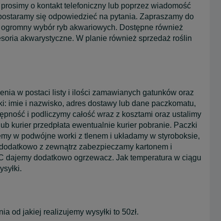
 prosimy o kontakt telefoniczny lub poprzez wiadomość
 postaramy się odpowiedzieć na pytania. Zapraszamy do
 ogromny wybór ryb akwariowych. Dostępne również
soria akwarystyczne. W planie również sprzedaż roślin
ia w postaci listy i ilości zamawianych gatunków oraz
: imie i nazwisko, adres dostawy lub dane paczkomatu,
pność i podliczymy całość wraz z kosztami oraz ustalimy
ub kurier przedpłata ewentualnie kurier pobranie. Paczki
emy w podwójne worki z tlenem i układamy w styroboksie,
 dodatkowo z zewnątrz zabezpieczamy kartonem i
i C dajemy dodatkowo ogrzewacz. Jak temperatura w ciągu
syłki.
 od jakiej realizujemy wysyłki to 50zł.