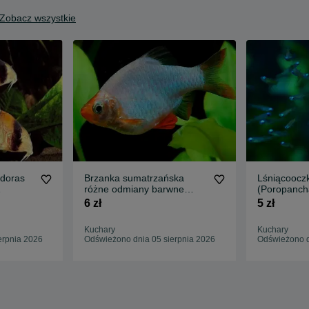
Zobacz wszystkie
ydoras
Brzanka sumatrzańska
Lśniącoocz
różne odmiany barwne
(Poropanch
platyna gold WYSYŁKA
WYSYŁKA 
6 zł
5 zł
AKWAWIN
Kuchary
Kuchary
erpnia 2026
Odświeżono dnia 05 sierpnia 2026
Odświeżono d