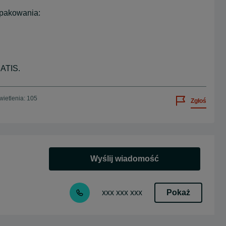
spakowania:
RATIS.
ietlenia: 105
Zgłoś
Wyślij wiadomość
Pokaż
xxx xxx xxx