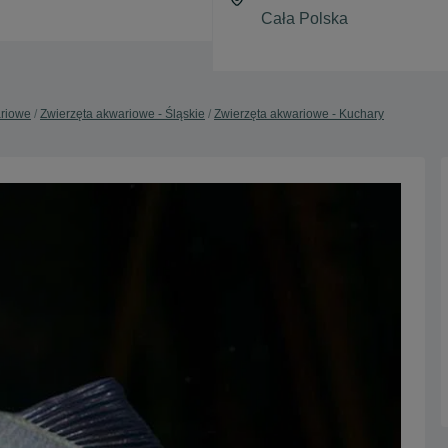
ariowe
Zwierzęta akwariowe - Śląskie
Zwierzęta akwariowe - Kuchary