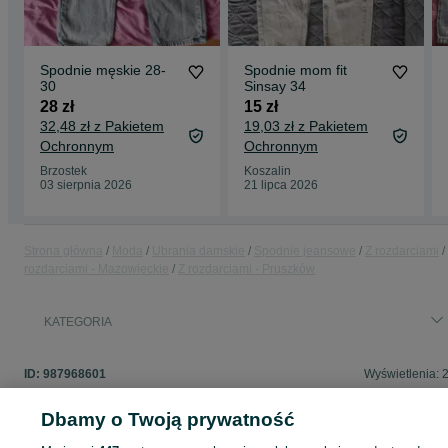
Spodnie męskie 28-
Spodnie mom fit
30
Sinsay 34
28 zł
15 zł
32,48 zł z Pakietem
19,03 zł z Pakietem
Ochronnym
Ochronnym
Brzostek
Koszalin
03 sierpnia 2026
21 lipca 2026
Strona główna
Moda
Ubrania damskie
Spodnie jeansowe
Z rozdarciami
rozdarciami - Mazowieckie
Z rozdarciami - Pruszków
KATEGORIA
ID:
987968601
Wyświetlenia: 
Dbamy o Twoją prywatność