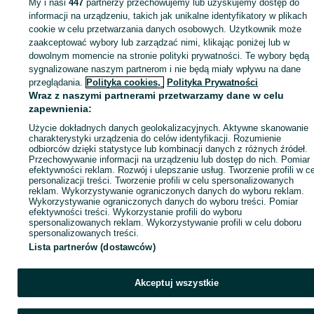
My i nasi
447
partnerzy przechowujemy lub uzyskujemy dostęp do
Zaloguj się lub załóż konto na OLX, aby skontaktować się z t
informacji na urządzeniu, takich jak unikalne identyfikatory w plikach
sprzedającym
cookie w celu przetwarzania danych osobowych. Użytkownik może
zaakceptować wybory lub zarządzać nimi, klikając poniżej lub w
dowolnym momencie na stronie polityki prywatności. Te wybory będą
sygnalizowane naszym partnerom i nie będą miały wpływu na dane
Zaloguj się / Załóż konto
przeglądania.
Polityka cookies,
Polityka Prywatności
Wraz z naszymi partnerami przetwarzamy dane w celu
Wyślij wiadomość
Kup
zapewnienia:
Użycie dokładnych danych geolokalizacyjnych. Aktywne skanowanie
charakterystyki urządzenia do celów identyfikacji. Rozumienie
odbiorców dzięki statystyce lub kombinacji danych z różnych źródeł.
Przechowywanie informacji na urządzeniu lub dostęp do nich. Pomiar
efektywności reklam. Rozwój i ulepszanie usług. Tworzenie profili w c
personalizacji treści. Tworzenie profili w celu spersonalizowanych
reklam. Wykorzystywanie ograniczonych danych do wyboru reklam.
Wykorzystywanie ograniczonych danych do wyboru treści. Pomiar
efektywności treści. Wykorzystanie profili do wyboru
spersonalizowanych reklam. Wykorzystywanie profili w celu doboru
spersonalizowanych treści.
Lista partnerów (dostawców)
Akceptuj wszystkie