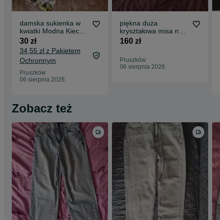
damska sukienka w
piękna duża
kwiatki Modna Kiecka
kryształowa misa na
rozm. S
owoce bomboniera
30 zł
160 zł
PRL jak nowa
34,55 zł z Pakietem
Ochronnym
Pruszków
06 sierpnia 2026
Pruszków
06 sierpnia 2026
Zobacz też