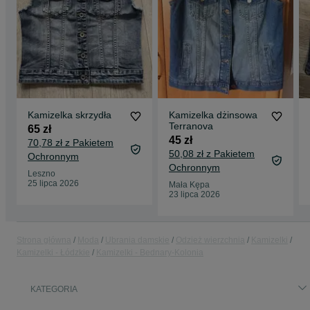
Kamizelka skrzydła
Kamizelka dżinsowa
Terranova
65 zł
45 zł
70,78 zł z Pakietem
50,08 zł z Pakietem
Ochronnym
Ochronnym
Leszno
25 lipca 2026
Mała Kępa
23 lipca 2026
Strona główna
Moda
Ubrania damskie
Odzież wierzchnia
Kamizelki
Kamizelki - Łódzkie
Kamizelki - Bednary-Kolonia
KATEGORIA