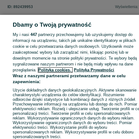
ID:
892439953
Wyświetlenia:
Dbamy o Twoją prywatność
My i nasi
447
partnerzy przechowujemy lub uzyskujemy dostęp do
Zaloguj się lub załóż konto na OLX, aby skontaktować się z t
sprzedającym
informacji na urządzeniu, takich jak unikalne identyfikatory w plikach
cookie w celu przetwarzania danych osobowych. Użytkownik może
zaakceptować wybory lub zarządzać nimi, klikając poniżej lub w
dowolnym momencie na stronie polityki prywatności. Te wybory będą
Zaloguj się / Załóż konto
sygnalizowane naszym partnerom i nie będą miały wpływu na dane
przeglądania.
Polityka cookies,
Polityka Prywatności
Wraz z naszymi partnerami przetwarzamy dane w celu
Kup
zapewnienia:
Użycie dokładnych danych geolokalizacyjnych. Aktywne skanowanie
charakterystyki urządzenia do celów identyfikacji. Rozumienie
odbiorców dzięki statystyce lub kombinacji danych z różnych źródeł.
Przechowywanie informacji na urządzeniu lub dostęp do nich. Pomiar
efektywności reklam. Rozwój i ulepszanie usług. Tworzenie profili w c
personalizacji treści. Tworzenie profili w celu spersonalizowanych
reklam. Wykorzystywanie ograniczonych danych do wyboru reklam.
Wykorzystywanie ograniczonych danych do wyboru treści. Pomiar
efektywności treści. Wykorzystanie profili do wyboru
spersonalizowanych reklam. Wykorzystywanie profili w celu doboru
spersonalizowanych treści.