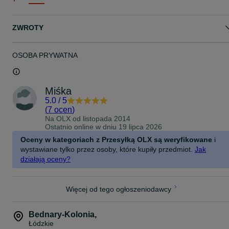
ZWROTY
OSOBA PRYWATNA
Miśka
5.0
/
5
(
7 ocen
)
Na OLX od
listopada 2014
Ostatnio online w dniu 19 lipca 2026
Oceny w kategoriach z Przesyłką OLX są weryfikowane
i
wystawiane tylko przez osoby, które kupiły przedmiot.
Jak
działają oceny?
Więcej od tego ogłoszeniodawcy
Bednary-Kolonia
,
Łódzkie