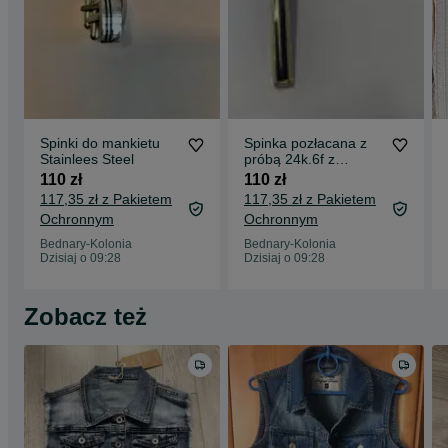
Spinki do mankietu
Spinka pozłacana z
Stainlees Steel
próbą 24k.6f z
czarnym Onyksem
110 zł
110 zł
117,35 zł z Pakietem
117,35 zł z Pakietem
Ochronnym
Ochronnym
Bednary-Kolonia
Bednary-Kolonia
Dzisiaj o 09:28
Dzisiaj o 09:28
Zobacz też